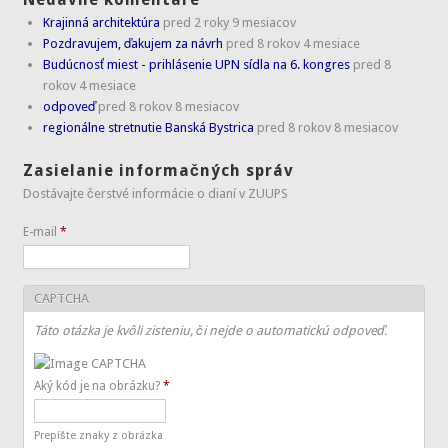
Krajinná architektúra
pred 2 roky 9 mesiacov
Pozdravujem, ďakujem za návrh
pred 8 rokov 4 mesiace
Budúcnosť miest - prihlásenie UPN sídla na 6. kongres
pred 8
rokov 4 mesiace
odpoveď
pred 8 rokov 8 mesiacov
regionálne stretnutie Banská Bystrica
pred 8 rokov 8 mesiacov
Zasielanie informačných správ
Dostávajte čerstvé informácie o dianí v ZUUPS
E-mail
*
CAPTCHA
Táto otázka je kvôli zisteniu, či nejde o automatickú odpoveď.
Aký kód je na obrázku?
*
Prepíšte znaky z obrázka