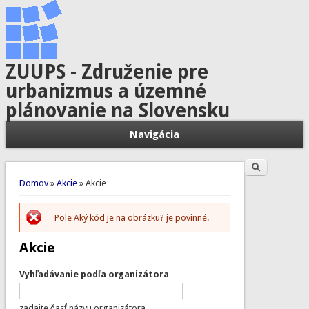
ZUUPS - Združenie pre
urbanizmus a územné
plánovanie na Slovensku
Navigácia
Hľadať
Vyhľadávanie
Nachádzate sa tu
Domov
»
Akcie
» Akcie
Pole Aký kód je na obrázku? je povinné.
Chybová správa
Akcie
Vyhľadávanie podľa organizátora
zadajte časť názvu organizátora