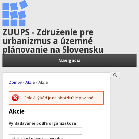
ZUUPS - Združenie pre
urbanizmus a územné
plánovanie na Slovensku
Navigácia
Hľadať
Vyhľadávanie
Nachádzate sa tu
Domov
»
Akcie
» Akcie
Pole Aký kód je na obrázku? je povinné.
Chybová správa
Akcie
Vyhľadávanie podľa organizátora
zadajte časť názvu organizátora