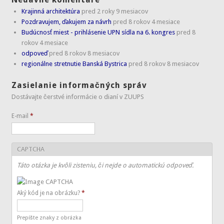
Krajinná architektúra
pred 2 roky 9 mesiacov
Pozdravujem, ďakujem za návrh
pred 8 rokov 4 mesiace
Budúcnosť miest - prihlásenie UPN sídla na 6. kongres
pred 8
rokov 4 mesiace
odpoveď
pred 8 rokov 8 mesiacov
regionálne stretnutie Banská Bystrica
pred 8 rokov 8 mesiacov
Zasielanie informačných správ
Dostávajte čerstvé informácie o dianí v ZUUPS
E-mail
*
CAPTCHA
Táto otázka je kvôli zisteniu, či nejde o automatickú odpoveď.
Aký kód je na obrázku?
*
Prepíšte znaky z obrázka