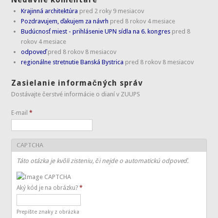
Krajinná architektúra
pred 2 roky 9 mesiacov
Pozdravujem, ďakujem za návrh
pred 8 rokov 4 mesiace
Budúcnosť miest - prihlásenie UPN sídla na 6. kongres
pred 8
rokov 4 mesiace
odpoveď
pred 8 rokov 8 mesiacov
regionálne stretnutie Banská Bystrica
pred 8 rokov 8 mesiacov
Zasielanie informačných správ
Dostávajte čerstvé informácie o dianí v ZUUPS
E-mail
*
CAPTCHA
Táto otázka je kvôli zisteniu, či nejde o automatickú odpoveď.
Aký kód je na obrázku?
*
Prepíšte znaky z obrázka