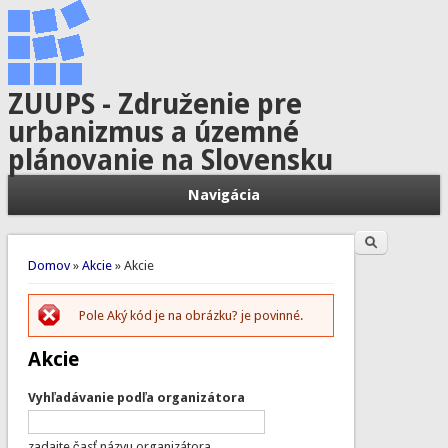
ZUUPS - Združenie pre
urbanizmus a územné
plánovanie na Slovensku
Navigácia
Hľadať
Vyhľadávanie
Nachádzate sa tu
Domov
»
Akcie
» Akcie
Pole Aký kód je na obrázku? je povinné.
Chybová správa
Akcie
Vyhľadávanie podľa organizátora
zadajte časť názvu organizátora