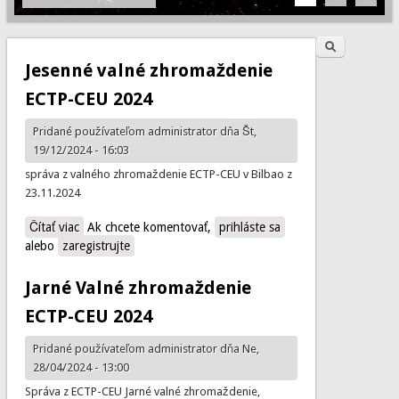
Hľadať
Vyhľadávanie
Jesenné valné zhromaždenie
ECTP-CEU 2024
Pridané používateľom
administrator
dňa Št,
19/12/2024 - 16:03
správa z valného zhromaždenie ECTP-CEU v Bilbao z
23.11.2024
Čítať viac
o Jesenné valné zhromaždenie ECTP-CEU 2024
Ak chcete komentovať,
prihláste sa
alebo
zaregistrujte
Jarné Valné zhromaždenie
ECTP-CEU 2024
Pridané používateľom
administrator
dňa Ne,
28/04/2024 - 13:00
Správa z ECTP-CEU Jarné valné zhromaždenie,