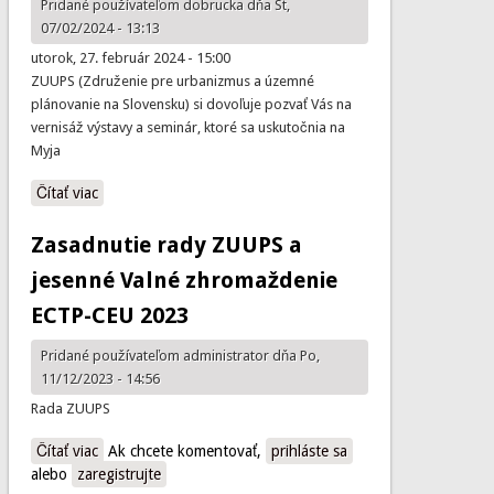
Pridané používateľom
dobrucka
dňa St,
07/02/2024 - 13:13
utorok, 27. február 2024 - 15:00
ZUUPS (Združenie pre urbanizmus a územné
plánovanie na Slovensku) si dovoľuje pozvať Vás na
vernisáž výstavy a seminár, ktoré sa uskutočnia na
Myja
Čítať viac
o Vernisáž výstavy Cena ZUUPS 2023 so seminárom -
Myjava
Zasadnutie rady ZUUPS a
jesenné Valné zhromaždenie
ECTP-CEU 2023
Pridané používateľom
administrator
dňa Po,
11/12/2023 - 14:56
Rada ZUUPS
Čítať viac
o Zasadnutie rady ZUUPS a jesenné Valné zhromaždenie
Ak chcete komentovať,
prihláste sa
alebo
zaregistrujte
ECTP-CEU 2023