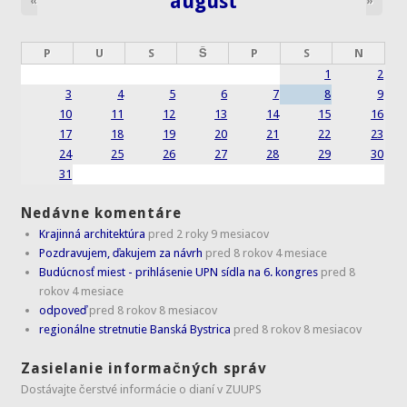
august
«
»
P
U
S
Š
P
S
N
1
2
3
4
5
6
7
8
9
10
11
12
13
14
15
16
17
18
19
20
21
22
23
24
25
26
27
28
29
30
31
Nedávne komentáre
Krajinná architektúra
pred 2 roky 9 mesiacov
Pozdravujem, ďakujem za návrh
pred 8 rokov 4 mesiace
Budúcnosť miest - prihlásenie UPN sídla na 6. kongres
pred 8
rokov 4 mesiace
odpoveď
pred 8 rokov 8 mesiacov
regionálne stretnutie Banská Bystrica
pred 8 rokov 8 mesiacov
Zasielanie informačných správ
Dostávajte čerstvé informácie o dianí v ZUUPS