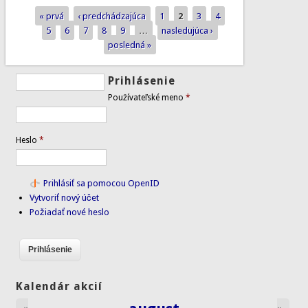
« prvá
‹ predchádzajúca
1
2
3
4
Stránky
5
6
7
8
9
…
nasledujúca ›
posledná »
Prihlásenie
Používateľské meno
*
Heslo
*
Prihlásiť sa pomocou OpenID
Vytvoriť nový účet
Požiadať nové heslo
Kalendár akcií