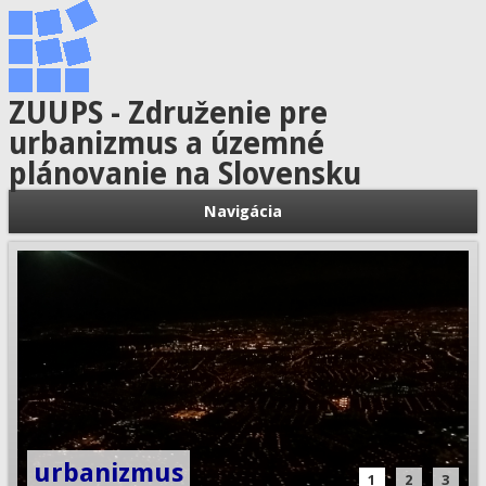
ZUUPS - Združenie pre
urbanizmus a územné
plánovanie na Slovensku
Navigácia
urbanizmus
1
2
3