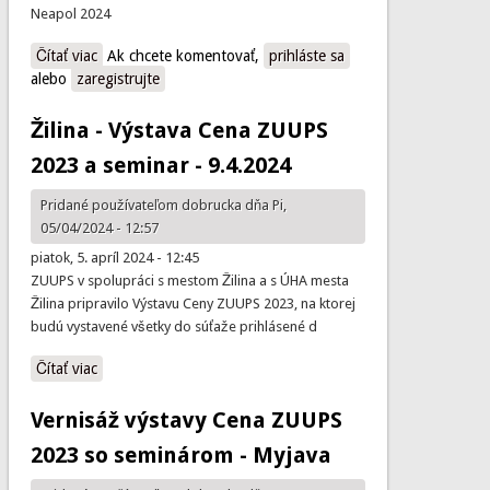
Neapol 2024
Čítať viac
o Jarné Valné zhromaždenie ECTP-CEU 2024
Ak chcete komentovať,
prihláste sa
alebo
zaregistrujte
Žilina - Výstava Cena ZUUPS
2023 a seminar - 9.4.2024
Pridané používateľom
dobrucka
dňa Pi,
05/04/2024 - 12:57
piatok, 5. apríl 2024 - 12:45
ZUUPS v spolupráci s mestom Žilina a s ÚHA mesta
Žilina pripravilo Výstavu Ceny ZUUPS 2023, na ktorej
budú vystavené všetky do súťaže prihlásené d
Čítať viac
o Žilina - Výstava Cena ZUUPS 2023 a seminar - 9.4.2024
Vernisáž výstavy Cena ZUUPS
2023 so seminárom - Myjava