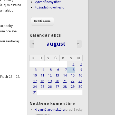
Vytvoriť nový účet
 jej miesta na
Požiadať nové heslo
vaní alebo
sú pocity
vanom prejave.
Kalendár akcií
inou zaoberajú
august
«
»
P
U
S
Š
P
S
N
1
2
3
4
5
6
7
8
9
10
11
12
13
14
15
16
dňoch 25 – 27.
17
18
19
20
21
22
23
24
25
26
27
28
29
30
31
Nedávne komentáre
Krajinná architektúra
pred 2 roky
9 mesiacov