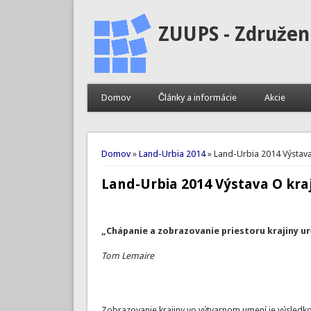
ZUUPS - Združen
Domov
Články a informácie
Akcie
Nachádzate sa tu
Domov
»
Land-Urbia 2014
» Land-Urbia 2014 Výstava
Land-Urbia 2014 Výstava O kra
„Chápanie a zobrazovanie priestoru krajiny u
Tom Lemaire
Zobrazovanie krajiny vo výtvarnom umení je výsledko