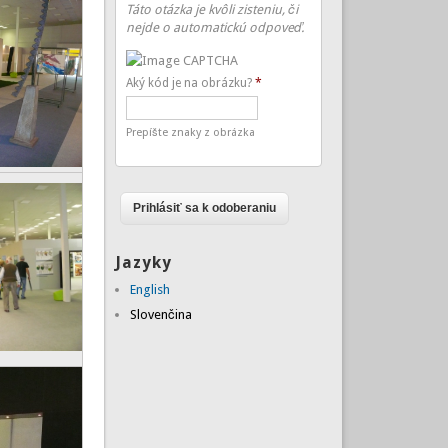
Táto otázka je kvôli zisteniu, či
nejde o automatickú odpoveď.
Aký kód je na obrázku?
*
Prepíšte znaky z obrázka
Jazyky
English
Slovenčina