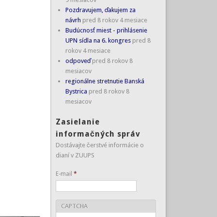
Pozdravujem, ďakujem za
návrh
pred 8 rokov 4 mesiace
Budúcnosť miest - prihlásenie
UPN sídla na 6. kongres
pred 8
rokov 4 mesiace
odpoveď
pred 8 rokov 8
mesiacov
regionálne stretnutie Banská
Bystrica
pred 8 rokov 8
mesiacov
Zasielanie
informačných správ
Dostávajte čerstvé informácie o
dianí v ZUUPS
E-mail
*
CAPTCHA