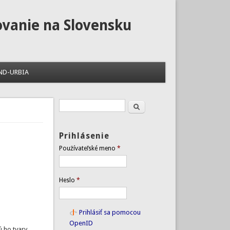
ovanie na Slovensku
ND-URBIA
Hľadať
Vyhľadávanie
Prihlásenie
Používateľské meno
*
Heslo
*
Prihlásiť sa pomocou
OpenID
ú ho tvary