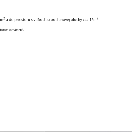
2
2
8m
a do priestoru s veľkosťou podlahovej plochy cca 12m
autorom oznámené.