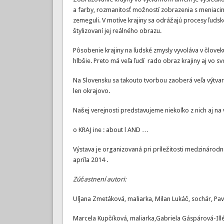
a farby, rozmanitosť možností zobrazenia s meniacim
zemeguli. V motíve krajiny sa odrážajú procesy ľuds
štylizovaní jej reálného obrazu.
Pôsobenie krajiny na ľudské zmysly vyvoláva v človeku
hlbšie. Preto má veľa ľudí rado obraz krajiny aj vo 
Na Slovensku sa takouto tvorbou zaoberá veľa výtvarn
len okrajovo.
Našej verejnosti predstavujeme niekoľko z nich aj na
o KRAJ ine : about l AND …
Výstava je organizovaná pri príležitosti medzinárodn
apríla 2014 .
Zúčastnení autori:
Uľjana Zmetáková, maliarka, Milan Lukáč, sochár, Pavo
Marcela Kupčíková, maliarka,Gabriela Gáspárová-Ill