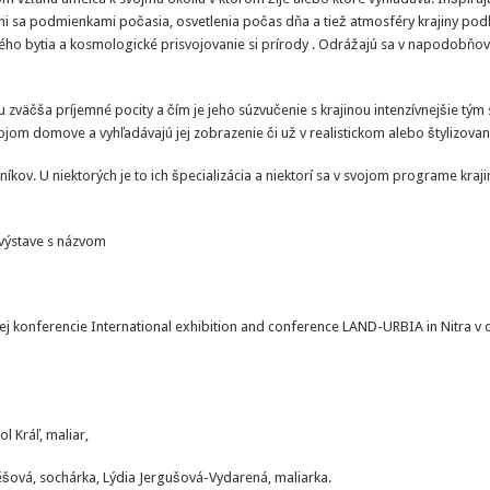
i sa podmienkami počasia, osvetlenia počas dňa a tiež atmosféry krajiny podľa
kého bytia a kosmologické prisvojovanie si prírody . Odrážajú sa v napodobňo
 zväčša príjemné pocity a čím je jeho súzvučenie s krajinou intenzívnejšie tým 
svojom domove a vyhľadávajú jej zobrazenie či už v realistickom alebo štylizo
íkov. U niektorých je to ich špecializácia a niektorí sa v svojom programe kraj
 výstave s názvom
ej konferencie International exhibition and conference LAND-URBIA in Nitra v 
l Kráľ, maliar,
éšová, sochárka, Lýdia Jergušová-Vydarená, maliarka.