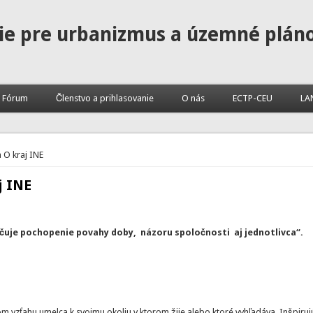
ie pre urbanizmus a územné plán
Fórum
Členstvo a prihlasovanie
O nás
ECTP-CEU
LA
 O kraj INE
j INE
rčuje pochopenie povahy doby, názoru spoločnosti aj jednotlivca“.
m vzťahu umelca k svojmu okoliu v ktorom žije alebo ktoré vyhľadáva. Inšpiruj