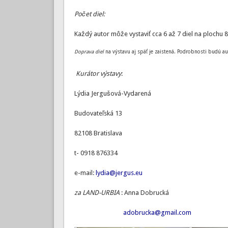
Počet diel:
Každý autor môže vystaviť cca 6 až 7 diel na plochu 
Doprava diel
na výstavu aj späť je zaistená. Podrobnosti budú 
Kurátor výstavy
:
Lýdia Jergušová-Vydarená
Budovateľská 13
82108 Bratislava
t- 0918 876334
e-mail:
lydia@jergus.eu
za LAND-URBIA
: Anna Dobrucká
adobrucka@gmail.com