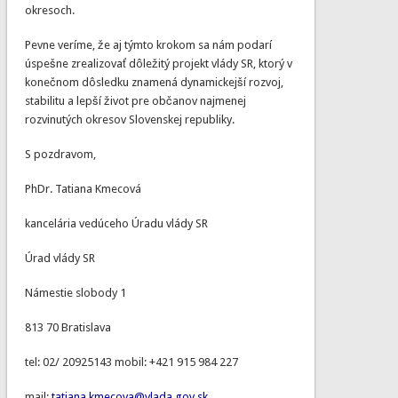
okresoch.
Pevne veríme, že aj týmto krokom sa nám podarí
úspešne zrealizovať dôležitý projekt vlády SR, ktorý v
konečnom dôsledku znamená dynamickejší rozvoj,
stabilitu a lepší život pre občanov najmenej
rozvinutých okresov Slovenskej republiky.
S pozdravom,
PhDr. Tatiana Kmecová
kancelária vedúceho Úradu vlády SR
Úrad vlády SR
Námestie slobody 1
813 70 Bratislava
tel: 02/ 20925143 mobil: +421 915 984 227
mail:
tatiana.kmecova@vlada.gov.sk