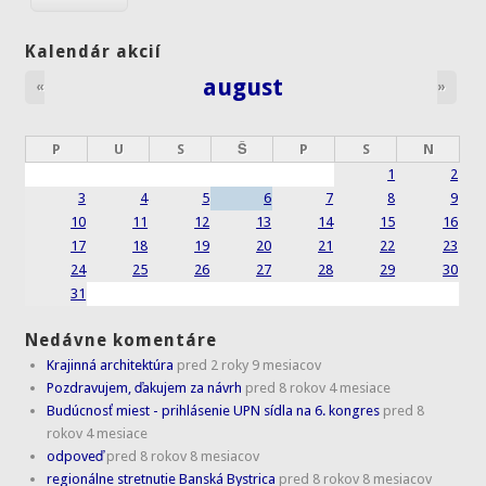
Kalendár akcií
august
«
»
P
U
S
Š
P
S
N
1
2
3
4
5
6
7
8
9
10
11
12
13
14
15
16
17
18
19
20
21
22
23
24
25
26
27
28
29
30
31
Nedávne komentáre
Krajinná architektúra
pred 2 roky 9 mesiacov
Pozdravujem, ďakujem za návrh
pred 8 rokov 4 mesiace
Budúcnosť miest - prihlásenie UPN sídla na 6. kongres
pred 8
rokov 4 mesiace
odpoveď
pred 8 rokov 8 mesiacov
regionálne stretnutie Banská Bystrica
pred 8 rokov 8 mesiacov