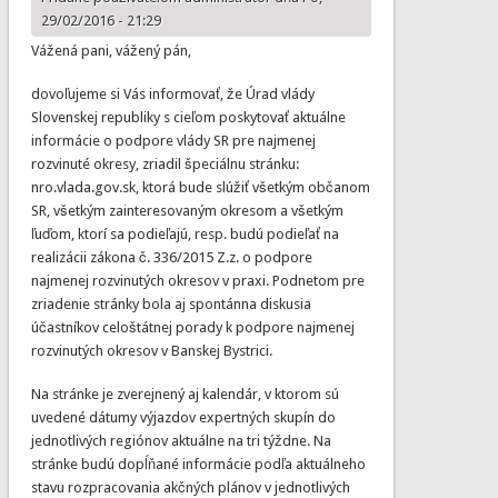
29/02/2016 - 21:29
Vážená pani, vážený pán,
dovoľujeme si Vás informovať, že Úrad vlády
Slovenskej republiky s cieľom poskytovať aktuálne
informácie o podpore vlády SR pre najmenej
rozvinuté okresy, zriadil špeciálnu stránku:
nro.vlada.gov.sk, ktorá bude slúžiť všetkým občanom
SR, všetkým zainteresovaným okresom a všetkým
ľuďom, ktorí sa podieľajú, resp. budú podieľať na
realizácii zákona č. 336/2015 Z.z. o podpore
najmenej rozvinutých okresov v praxi. Podnetom pre
zriadenie stránky bola aj spontánna diskusia
účastníkov celoštátnej porady k podpore najmenej
rozvinutých okresov v Banskej Bystrici.
Na stránke je zverejnený aj kalendár, v ktorom sú
uvedené dátumy výjazdov expertných skupín do
jednotlivých regiónov aktuálne na tri týždne. Na
stránke budú dopĺňané informácie podľa aktuálneho
stavu rozpracovania akčných plánov v jednotlivých