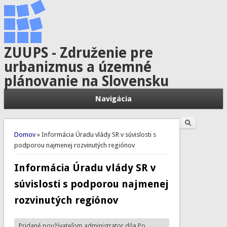
ZUUPS - Združenie pre
urbanizmus a územné
plánovanie na Slovensku
Navigácia
Hľadať
Vyhľadávanie
Nachádzate sa tu
Domov
» Informácia Úradu vlády SR v súvislosti s
podporou najmenej rozvinutých regiónov
Informácia Úradu vlády SR v
súvislosti s podporou najmenej
rozvinutých regiónov
Pridané používateľom
administrator
dňa Po,