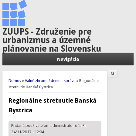
ZUUPS - Združenie pre
urbanizmus a územné
plánovanie na Slovensku
Navigácia
Hľadať
Vyhľadávanie
Nachádzate sa tu
Domov
»
Valné zhromaždenie - správa
» Regionálne
stretnutie Banská Bystrica
Regionálne stretnutie Banská
Bystrica
Pridané používateľom
administrator
dňa Pi,
24/11/2017 - 12:04