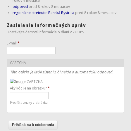
rokov 4 mesiace
odpoveď
pred 8 rokov 8 mesiacov
regionálne stretnutie Banská Bystrica
pred 8 rokov 8 mesiacov
Zasielanie informačných správ
Dostávajte čerstvé informácie o dianí v ZUUPS
E-mail
*
CAPTCHA
Táto otázka je kvôli zisteniu, či nejde o automatickú odpoveď.
Aký kód je na obrázku?
*
Prepíšte znaky z obrázka