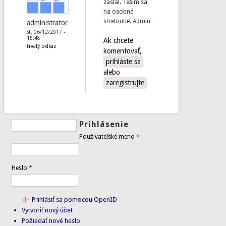
zaslal. Teším sa
na osobné
stretnutie. Admin
administrator
St, 06/12/2017 -
15:48
Ak chcete
trvalý odkaz
komentovať,
prihláste sa
alebo
zaregistrujte
Prihlásenie
Používateľské meno
*
Heslo
*
Prihlásiť sa pomocou OpenID
Vytvoriť nový účet
Požiadať nové heslo