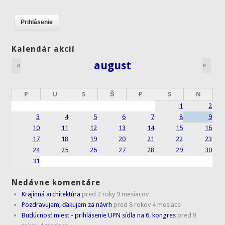
Kalendár akcií
august
«
»
P
U
S
Š
P
S
N
1
2
3
4
5
6
7
8
9
10
11
12
13
14
15
16
17
18
19
20
21
22
23
24
25
26
27
28
29
30
31
Nedávne komentáre
Krajinná architektúra
pred 2 roky 9 mesiacov
Pozdravujem, ďakujem za návrh
pred 8 rokov 4 mesiace
Budúcnosť miest - prihlásenie UPN sídla na 6. kongres
pred 8