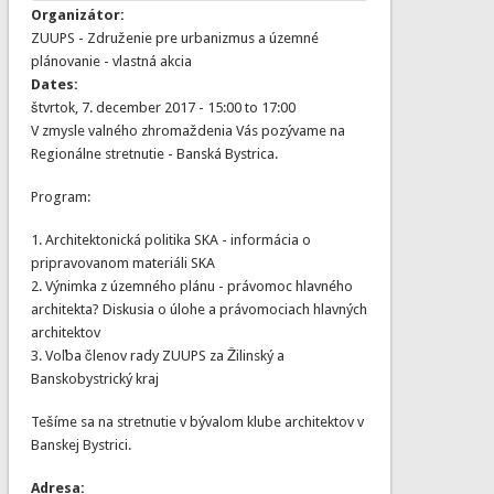
Organizátor:
ZUUPS - Združenie pre urbanizmus a územné
plánovanie - vlastná akcia
Dates:
štvrtok, 7. december 2017 -
15:00
to
17:00
V zmysle valného zhromaždenia Vás pozývame na
Regionálne stretnutie - Banská Bystrica.
Program:
1. Architektonická politika SKA - informácia o
pripravovanom materiáli SKA
2. Výnimka z územného plánu - právomoc hlavného
architekta? Diskusia o úlohe a právomociach hlavných
architektov
3. Voľba členov rady ZUUPS za Žilinský a
Banskobystrický kraj
Tešíme sa na stretnutie v bývalom klube architektov v
Banskej Bystrici.
Adresa: