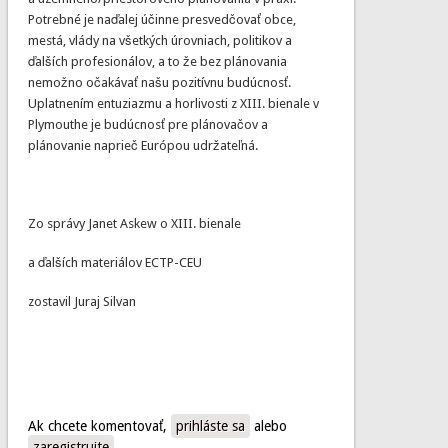
Potrebné je naďalej účinne presvedčovať obce,
mestá, vlády na všetkých úrovniach, politikov a
ďalších profesionálov, a to že bez plánovania
nemožno očakávať našu pozitívnu budúcnosť.
Uplatnením entuziazmu a horlivosti z XIII. bienale v
Plymouthe je budúcnosť pre plánovačov a
plánovanie naprieč Európou udržateľná.
Zo správy Janet Askew o XIII. bienale
a ďalších materiálov ECTP-CEU
zostavil Juraj Silvan
Ak chcete komentovať,
prihláste sa
alebo
zaregistrujte