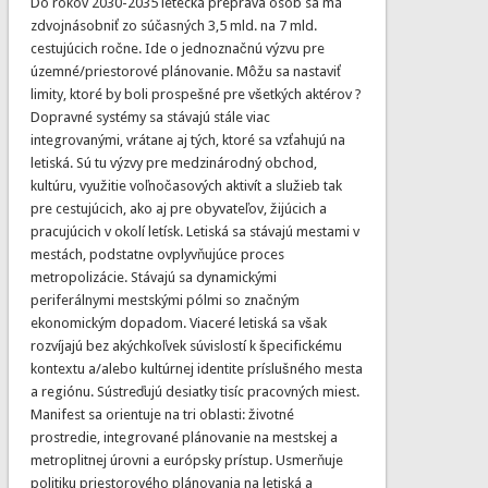
Do rokov 2030-2035 letecká preprava osôb sa má
zdvojnásobniť zo súčasných 3,5 mld. na 7 mld.
cestujúcich ročne. Ide o jednoznačnú výzvu pre
územné/priestorové plánovanie. Môžu sa nastaviť
limity, ktoré by boli prospešné pre všetkých aktérov ?
Dopravné systémy sa stávajú stále viac
integrovanými, vrátane aj tých, ktoré sa vzťahujú na
letiská. Sú tu výzvy pre medzinárodný obchod,
kultúru, využitie voľnočasových aktivít a služieb tak
pre cestujúcich, ako aj pre obyvateľov, žijúcich a
pracujúcich v okolí letísk. Letiská sa stávajú mestami v
mestách, podstatne ovplyvňujúce proces
metropolizácie. Stávajú sa dynamickými
periferálnymi mestskými pólmi so značným
ekonomickým dopadom. Viaceré letiská sa však
rozvíjajú bez akýchkoľvek súvislostí k špecifickému
kontextu a/alebo kultúrnej identite príslušného mesta
a regiónu. Sústreďujú desiatky tisíc pracovných miest.
Manifest sa orientuje na tri oblasti: životné
prostredie, integrované plánovanie na mestskej a
metroplitnej úrovni a európsky prístup. Usmerňuje
politiku priestorového plánovania na letiská a