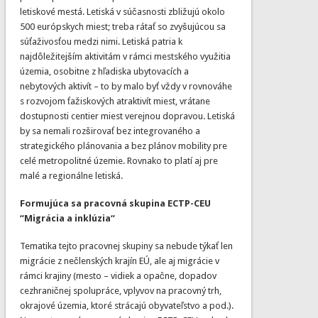
letiskové mestá. Letiská v súčasnosti zbližujú okolo
500 európskych miest; treba rátať so zvyšujúcou sa
súťaživosťou medzi nimi. Letiská patria k
najdôležitejším aktivitám v rámci mestského využitia
územia, osobitne z hľadiska ubytovacích a
nebytových aktivít – to by malo byť vždy v rovnováhe
s rozvojom ťažiskových atraktivít miest, vrátane
dostupnosti centier miest verejnou dopravou. Letiská
by sa nemali rozširovať bez integrovaného a
strategického plánovania a bez plánov mobility pre
celé metropolitné územie. Rovnako to platí aj pre
malé a regionálne letiská.
Formujúca sa pracovná skupina ECTP-CEU
“Migrácia a inklúzia“
Tematika tejto pracovnej skupiny sa nebude týkať len
migrácie z nečlenských krajín EÚ, ale aj migrácie v
rámci krajiny (mesto – vidiek a opačne, dopadov
cezhraničnej spolupráce, vplyvov na pracovný trh,
okrajové územia, ktoré strácajú obyvateľstvo a pod.).