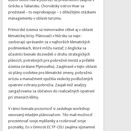
Grécku a Taliansku. Chorvátsky ostrov Hvar sa
predstavil – to neprekvapuje – s dôležitými otázkami
managementu v oblasti turizmu.
Prímorské územia sú mimoriadne citlivé aj v oblasti
klimatickej krízy. Plánovači v Nórsku sa napr.
zaoberajú správaním sa v najhorších klimatických
podmienkach, ktoré môžu nastať; z Anglicka sa
účastníci bienale dozvedeli o druhu strategických
plánoch, potrebných pre pobrežné mestá a priľahlé
územia (vrátane Plymouthu). Zaujímavé v tejto oblasti
sú plány osobitne pre klimatické zmeny, pobrežnú
eróziu a manažment využitia vedecky podložených
opatrení ochrany pobrežia. Zaujali tiež analýzy
zangažovania sa občanov do realizačných opatrení
pri zmenách klímy.
V rámci bienale pozornosť si zasluhuje workshop
venovaný mladým plánovačom. Títo mali možnosť
prezentovať svoje myšlienky a rozširovať svoje
poznatky, čo v činnosti ECTP-CEU zaujíma významné