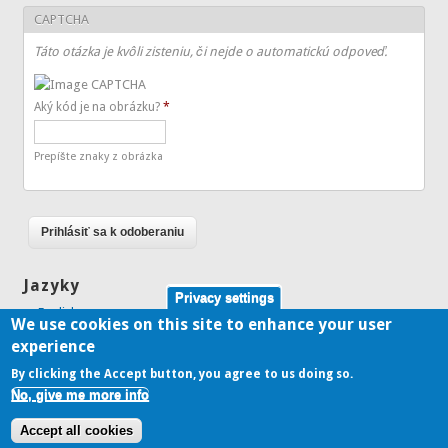
CAPTCHA
Táto otázka je kvôli zisteniu, či nejde o automatickú odpoveď.
Aký kód je na obrázku?
*
Prepíšte znaky z obrázka
Jazyky
Privacy settings
English
We use cookies on this site to enhance your user
Slovenčina
experience
By clicking the Accept button, you agree to us doing so.
No, give me more info
Copyright © 2026,
Accept all cookies
Theme Originally Created by
Devsaran