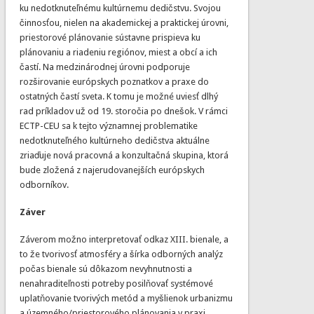
ku nedotknuteľnému kultúrnemu dedičstvu. Svojou
činnosťou, nielen na akademickej a praktickej úrovni,
priestorové plánovanie sústavne prispieva ku
plánovaniu a riadeniu regiónov, miest a obcí a ich
častí. Na medzinárodnej úrovni podporuje
rozširovanie európskych poznatkov a praxe do
ostatných častí sveta. K tomu je možné uviesť dlhý
rad príkladov už od 19. storočia po dnešok. V rámci
ECTP-CEU sa k tejto významnej problematike
nedotknuteľného kultúrneho dedičstva aktuálne
zriaďuje nová pracovná a konzultačná skupina, ktorá
bude zložená z najerudovanejších európskych
odborníkov.
Záver
Záverom možno interpretovať odkaz XIII. bienale, a
to že tvorivosť atmosféry a šírka odborných analýz
počas bienale sú dôkazom nevyhnutnosti a
nenahraditeľnosti potreby posilňovať systémové
uplatňovanie tvorivých metód a myšlienok urbanizmu
a územného/priestorového plánovania v praxi.