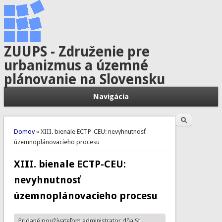
ZUUPS - Združenie pre
urbanizmus a územné
plánovanie na Slovensku
Navigácia
Hľadať
Vyhľadávanie
Nachádzate sa tu
Domov
» XIII. bienale ECTP-CEU: nevyhnutnosť
územnoplánovacieho procesu
XIII. bienale ECTP-CEU:
nevyhnutnosť
územnoplánovacieho procesu
Pridané používateľom
administrator
dňa St,