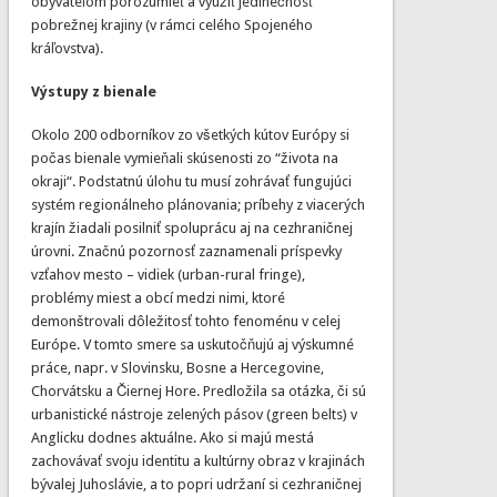
obyvateľom porozumieť a využiť jedinečnosť
pobrežnej krajiny (v rámci celého Spojeného
kráľovstva).
Výstupy z bienale
Okolo 200 odborníkov zo všetkých kútov Európy si
počas bienale vymieňali skúsenosti zo “života na
okraji“. Podstatnú úlohu tu musí zohrávať fungujúci
systém regionálneho plánovania; príbehy z viacerých
krajín žiadali posilniť spoluprácu aj na cezhraničnej
úrovni. Značnú pozornosť zaznamenali príspevky
vzťahov mesto – vidiek (urban-rural fringe),
problémy miest a obcí medzi nimi, ktoré
demonštrovali dôležitosť tohto fenoménu v celej
Európe. V tomto smere sa uskutočňujú aj výskumné
práce, napr. v Slovinsku, Bosne a Hercegovine,
Chorvátsku a Čiernej Hore. Predložila sa otázka, či sú
urbanistické nástroje zelených pásov (green belts) v
Anglicku dodnes aktuálne. Ako si majú mestá
zachovávať svoju identitu a kultúrny obraz v krajinách
bývalej Juhoslávie, a to popri udržaní si cezhraničnej