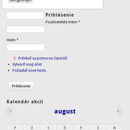
Prihlásenie
Používateľské meno
*
Heslo
*
Prihlásiť sa pomocou OpenID
Vytvoriť nový účet
Požiadať nové heslo
Kalendár akcií
august
«
»
P
U
S
Š
P
S
N