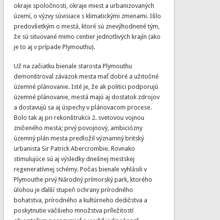
okraje spoločnosti, okraje miest a urbanizovaných
území, o výzvy súvisiace s klimatickými zmenami. Išlo
predovšetkým o mestá, ktoré sú znevýhodnené tým,
že sú situované mimo centier jednotlivých krajín (ako
je to aj v prípade Plymouthu).
Už na začiatku bienale starosta Plymouthu
demonštroval záväzok mesta mať dobré a užitočné
územné plánovanie. Isté je, že ak politici podporujú
územné plánovanie, mestá majú aj dostatok zdrojov
a dostavujú sa aj úspechy v plánovacom procese.
Bolo tak aj pri rekonštrukcii 2. svetovou vojnou
zničeného mesta; prvý povojnový, ambiciózny
územný plán mesta predložil významný britský
urbanista Sir Patrick Abercrombie. Rovnako
stimulujúce sú aj výsledky dnešnej mestskej
regeneratívnej schémy. Počas bienale vyhlásili v
Plymouthe prvý Národný prímorský park, ktorého
úlohou je ďalší stupeň ochrany prírodného
bohatstva, prírodného a kultúrneho dedičstva a
poskytnutie väčšieho množstva príležitostí