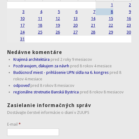
1
2
3
4
5
6
7
8
9
10
11
12
13
14
15
16
17
18
19
20
21
22
23
24
25
26
27
28
29
30
31
Nedávne komentáre
Krajinná architektúra
pred 2 roky 9 mesiacov
Pozdravujem, ďakujem za návrh
pred 8 rokov 4 mesiace
Budúcnosť miest - prihlásenie UPN sídla na 6. kongres
pred 8
rokov 4 mesiace
odpoveď
pred 8 rokov 8 mesiacov
regionálne stretnutie Banská Bystrica
pred 8 rokov 8 mesiacov
Zasielanie informačných správ
Dostávajte čerstvé informácie o dianí v ZUUPS
E-mail
*