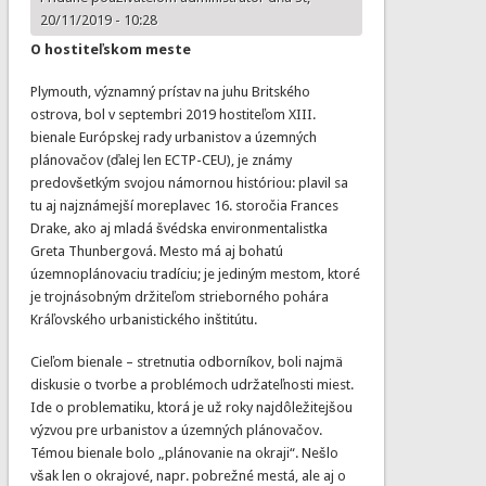
20/11/2019 - 10:28
O hostiteľskom meste
Plymouth, významný prístav na juhu Britského
ostrova, bol v septembri 2019 hostiteľom XIII.
bienale Európskej rady urbanistov a územných
plánovačov (ďalej len ECTP-CEU), je známy
predovšetkým svojou námornou históriou: plavil sa
tu aj najznámejší moreplavec 16. storočia Frances
Drake, ako aj mladá švédska environmentalistka
Greta Thunbergová. Mesto má aj bohatú
územnoplánovaciu tradíciu; je jediným mestom, ktoré
je trojnásobným držiteľom strieborného pohára
Kráľovského urbanistického inštitútu.
Cieľom bienale – stretnutia odborníkov, boli najmä
diskusie o tvorbe a problémoch udržateľnosti miest.
Ide o problematiku, ktorá je už roky najdôležitejšou
výzvou pre urbanistov a územných plánovačov.
Témou bienale bolo „plánovanie na okraji“. Nešlo
však len o okrajové, napr. pobrežné mestá, ale aj o