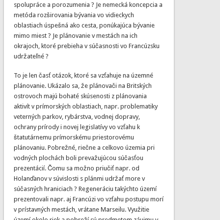
spolupráce a porozumenia ? Je nemecká koncepcia a
metóda rozširovania bývania vo vidieckych
oblastiach úspešná ako cesta, ponúkajúca bývanie
mimo miest ? Je plánovanie v mestách na ich
okrajoch, ktoré prebieha v súčasnosti vo Francúzsku
udržateľné ?
To je len časť otázok, ktoré sa vzťahuje na územné
plánovanie. Ukázalo sa, že plánovači na Britských
ostrovoch majú bohaté skúsenosti z plánovania
aktivít v prímorských oblastiach, napr. problematiky
veterných parkov, rybárstva, vodnej dopravy,
ochrany prírody i novej legislatívy vo vzťahu k
štatutárnemu prímorskému priestorovému
plánovaniu. Pobrežné, riečne a celkovo územia pri
vodných plochách boli prevažujúcou súčasťou
prezentácií. Čomu sa možno priučiť napr. od
Holanďanov v súvislosti s plánmi udržať more v
súčasných hraniciach ? Regeneráciu takýchto území
prezentovali napr. aj Francúzi vo vzťahu postupu morí
v prístavných mestách, vrátane Marseilu. Využitie
území okolo riek a pobreží sú predmetom záujmu v