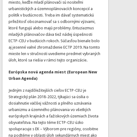
miesto, keďže mladí plánovači sú nositeľmi
urbanistických a územnoplánovacích koncepcií a
politík v budúcnosti. Treba im dávať systematickú
príležitosť oboznamovať sa s odbornými výzvami,
ktoré fungujú alebo majú problémy. Entuziazmus
mladých plánovačov dáva tiež nádej úspešnosti
ECTP-CEU v budúcich rokoch. Súčasťou bienale bolo
aj jesenné valné zhromaždenie ECTP 2019. Na tomto
mieste len v stručnosti uvedieme predmet vybraných
úloh, ktoré sa riešia v rámci tejto organizácie.
Európska nová agenda miest (European New
Urban Agenda)
Jedným z najdôležitejších cieľov ECTP-CEU je
Strategický plán 2018-2022, týkajúci sa úsilia o
dosiahnutie väčšej vážnosti a plného uznávania
urbanizmu a územného plánovania vo všetkých
európskych krajinách a ťažiskových územiach života
obyvateľstva. Na tejto téme ECTP-CEU úzko
spolupracuje s EK – Výborom pre regióny, osobitne
na podtéme v oblasti úloh sekundárnych miest ako