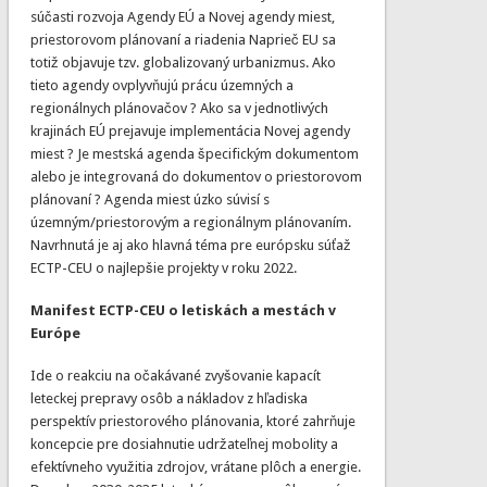
súčasti rozvoja Agendy EÚ a Novej agendy miest,
priestorovom plánovaní a riadenia Naprieč EU sa
totiž objavuje tzv. globalizovaný urbanizmus. Ako
tieto agendy ovplyvňujú prácu územných a
regionálnych plánovačov ? Ako sa v jednotlivých
krajinách EÚ prejavuje implementácia Novej agendy
miest ? Je mestská agenda špecifickým dokumentom
alebo je integrovaná do dokumentov o priestorovom
plánovaní ? Agenda miest úzko súvisí s
územným/priestorovým a regionálnym plánovaním.
Navrhnutá je aj ako hlavná téma pre európsku súťaž
ECTP-CEU o najlepšie projekty v roku 2022.
Manifest ECTP-CEU o letiskách a mestách v
Európe
Ide o reakciu na očakávané zvyšovanie kapacít
leteckej prepravy osôb a nákladov z hľadiska
perspektív priestorového plánovania, ktoré zahrňuje
koncepcie pre dosiahnutie udržateľnej mobolity a
efektívneho využitia zdrojov, vrátane plôch a energie.