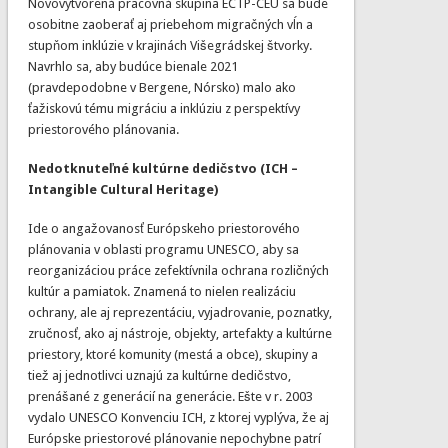
Novovytvorená pracovná skupina ECTP-CEU sa bude
osobitne zaoberať aj priebehom migračných vĺn a
stupňom inklúzie v krajinách Višegrádskej štvorky.
Navrhlo sa, aby budúce bienale 2021
(pravdepodobne v Bergene, Nórsko) malo ako
ťažiskovú tému migráciu a inklúziu z perspektívy
priestorového plánovania.
Nedotknuteľné kultúrne dedičstvo (ICH –
Intangible Cultural Heritage)
Ide o angažovanosť Európskeho priestorového
plánovania v oblasti programu UNESCO, aby sa
reorganizáciou práce zefektívnila ochrana rozličných
kultúr a pamiatok. Znamená to nielen realizáciu
ochrany, ale aj reprezentáciu, vyjadrovanie, poznatky,
zručnosť, ako aj nástroje, objekty, artefakty a kultúrne
priestory, ktoré komunity (mestá a obce), skupiny a
tiež aj jednotlivci uznajú za kultúrne dedičstvo,
prenášané z generácií na generácie. Ešte v r. 2003
vydalo UNESCO Konvenciu ICH, z ktorej vyplýva, že aj
Európske priestorové plánovanie nepochybne patrí