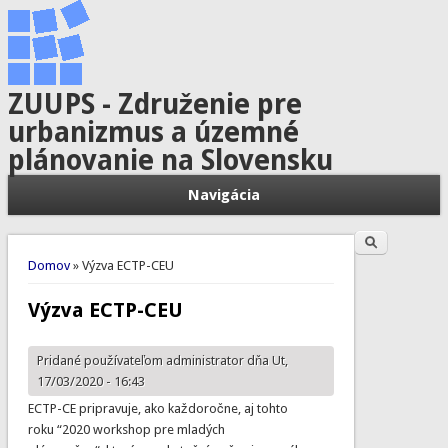
ZUUPS - Združenie pre
urbanizmus a územné
plánovanie na Slovensku
Navigácia
Hľadať
Vyhľadávanie
Nachádzate sa tu
Domov
» Výzva ECTP-CEU
Výzva ECTP-CEU
Pridané používateľom
administrator
dňa Ut,
17/03/2020 - 16:43
ECTP-CE pripravuje, ako každoročne, aj tohto
roku “2020 workshop pre mladých