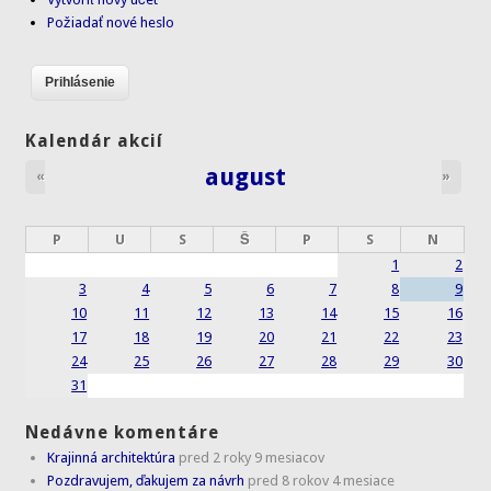
Požiadať nové heslo
Kalendár akcií
august
«
»
P
U
S
Š
P
S
N
1
2
3
4
5
6
7
8
9
10
11
12
13
14
15
16
17
18
19
20
21
22
23
24
25
26
27
28
29
30
31
Nedávne komentáre
Krajinná architektúra
pred 2 roky 9 mesiacov
Pozdravujem, ďakujem za návrh
pred 8 rokov 4 mesiace