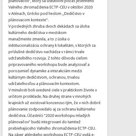
plánovačov“, ktorý sa uskutoční počas jesenného
Valného zhromaždenia ECTP-CEU v októbri 2020
v Aténach, Grécko pod heslom „Dedičstvo v
plánovacom kontexte“.
V posledných zhruba dvoch dekádach sa úloha
kultúrneho dedičstva v mestskom
manažmente zmenila, a to z úsilia o
inštitucionalizáciu ochrany k lokalitám, v ktorých sa
príslušné dedičstvo nachádza v rámci trvale
udržateľného rozvoja. Z tohto dôvodu cieľom
pripravovaného workshopu bude analyzovať a
porozumieť dynamike a interakciám medzi
kultúrnym dedičstvom, ochranou, trvalou
udržateľnosťou a plánovacím kontextom.
V minulosti boli uvedené ciele v praktickom živote v
určitom protiklade. Na druhej strane v mnohých
krajinách už existoval konzenzus tým, že v nich dobré
plánovanie zodpovedalo aj za ochranu kultúrneho
dedičstva. Účastníci “2020 workshopu mladých
plánovačov“ budú integrovaní do tamtiež
prebiehajúceho Valného zhromaždenia ECTP-CEU.
Na záver aténskeho workshopu ECTP-CEU vydá e-