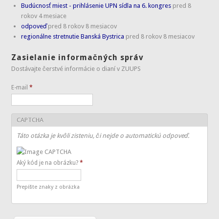
Budúcnosť miest - prihlásenie UPN sídla na 6. kongres
pred 8
rokov 4 mesiace
odpoveď
pred 8 rokov 8 mesiacov
regionálne stretnutie Banská Bystrica
pred 8 rokov 8 mesiacov
Zasielanie informačných správ
Dostávajte čerstvé informácie o dianí v ZUUPS
E-mail
*
CAPTCHA
Táto otázka je kvôli zisteniu, či nejde o automatickú odpoveď.
Aký kód je na obrázku?
*
Prepíšte znaky z obrázka