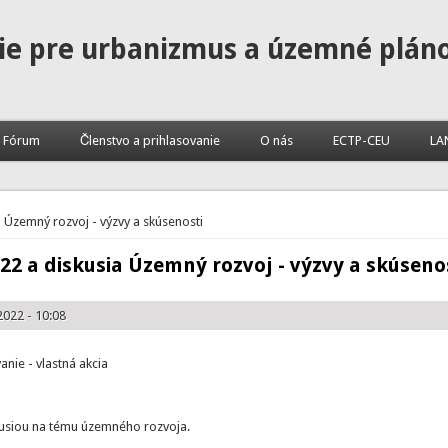
ie pre urbanizmus a územné plán
Fórum
Členstvo a prihlasovanie
O nás
ECTP-CEU
LA
 Územný rozvoj - výzvy a skúsenosti
2 a diskusia Územný rozvoj - výzvy a skúseno
2022 - 10:08
ie - vlastná akcia
usiou na tému územného rozvoja.