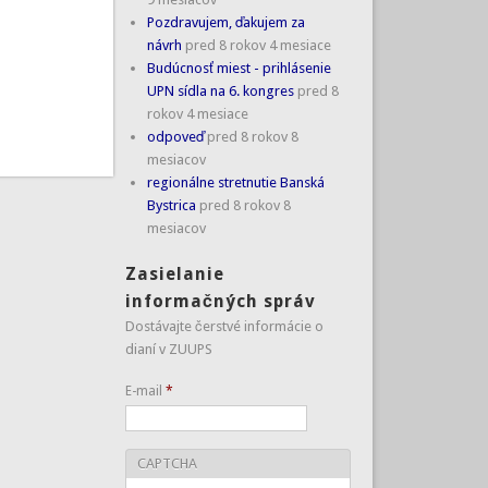
Pozdravujem, ďakujem za
návrh
pred 8 rokov 4 mesiace
Budúcnosť miest - prihlásenie
UPN sídla na 6. kongres
pred 8
rokov 4 mesiace
odpoveď
pred 8 rokov 8
mesiacov
regionálne stretnutie Banská
Bystrica
pred 8 rokov 8
mesiacov
Zasielanie
informačných správ
Dostávajte čerstvé informácie o
dianí v ZUUPS
E-mail
*
CAPTCHA