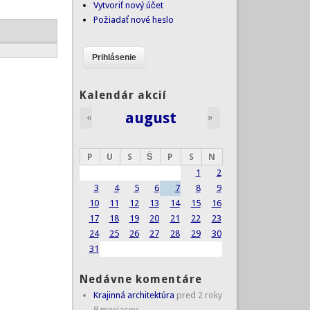
Vytvoriť nový účet
Požiadať nové heslo
Kalendár akcií
august
«
»
P
U
S
Š
P
S
N
1
2
3
4
5
6
7
8
9
10
11
12
13
14
15
16
17
18
19
20
21
22
23
24
25
26
27
28
29
30
31
Nedávne komentáre
Krajinná architektúra
pred 2 roky
9 mesiacov