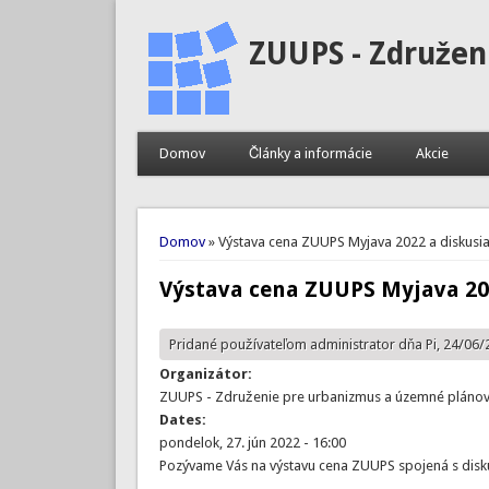
ZUUPS - Združen
Domov
Články a informácie
Akcie
Nachádzate sa tu
Domov
» Výstava cena ZUUPS Myjava 2022 a diskusia
Výstava cena ZUUPS Myjava 202
Pridané používateľom
administrator
dňa Pi, 24/06/
Organizátor:
ZUUPS - Združenie pre urbanizmus a územné plánovan
Dates:
pondelok, 27. jún 2022 - 16:00
Pozývame Vás na výstavu cena ZUUPS spojená s disk