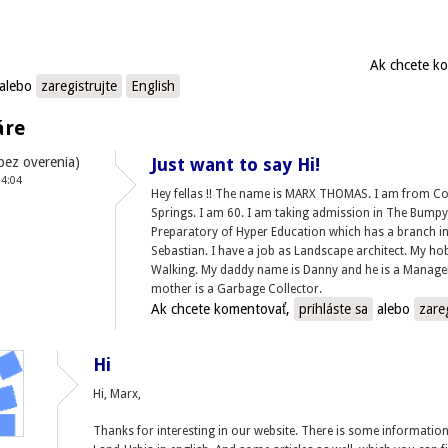
Ak chcete k
alebo
zaregistrujte
English
áre
bez overenia)
Just want to say Hi!
04:04
Hey fellas !! The name is MARX THOMAS. I am from Co
Springs. I am 60. I am taking admission in The Bump
Preparatory of Hyper Education which has a branch i
Sebastian. I have a job as Landscape architect. My ho
Walking. My daddy name is Danny and he is a Manage
mother is a Garbage Collector.
Ak chcete komentovať,
prihláste sa
alebo
zare
Hi
Hi, Marx,
Thanks for interesting in our website. There is some informatio