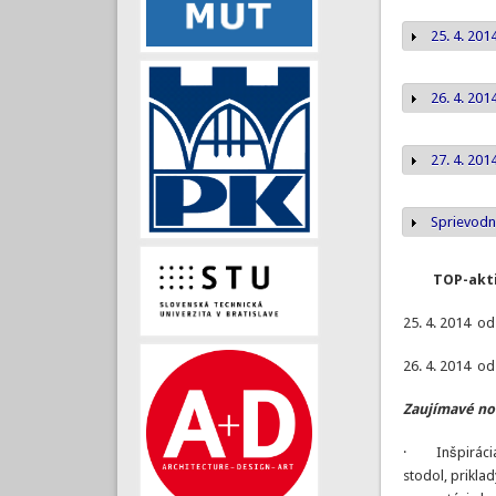
25. 4. 201
Zobrazi
26. 4. 201
Zobrazi
27. 4. 201
Zobrazi
Sprievodn
Zobrazi
TOP-aktiv
25. 4. 2014 od
26. 4. 2014 od
Zaujímavé no
· Inšpirácia p
stodol, prikla