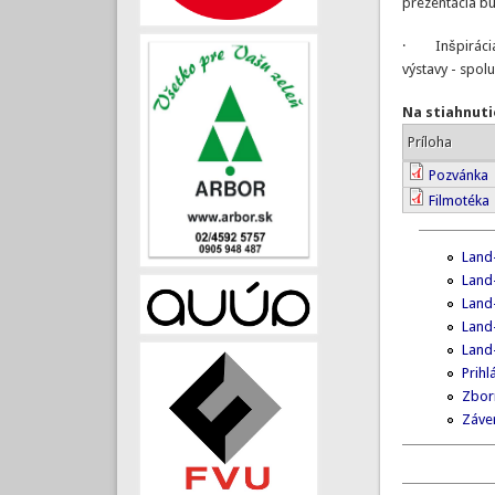
prezentácia bu
· Inšpirácia p
výstavy - spol
Na stiahnuti
Príloha
Pozvánka
Filmotéka
Land
Land
Land
Land
Land
Prihl
Zbor
Záve