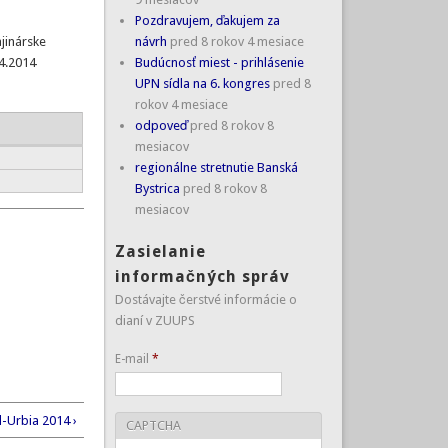
Pozdravujem, ďakujem za
návrh
pred 8 rokov 4 mesiace
ajinárske
Budúcnosť miest - prihlásenie
.4.2014
UPN sídla na 6. kongres
pred 8
rokov 4 mesiace
odpoveď
pred 8 rokov 8
mesiacov
regionálne stretnutie Banská
Bystrica
pred 8 rokov 8
mesiacov
Zasielanie
informačných správ
Dostávajte čerstvé informácie o
dianí v ZUUPS
E-mail
*
-Urbia 2014 ›
CAPTCHA