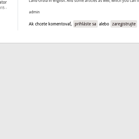
Land-Urbia in english. And some articles as well, which you can 
ator
015 -
admin
Ak chcete komentovať,
prihláste sa
alebo
zaregistrujte