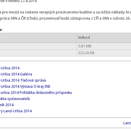
de v nedeľu 27.4.2014
re mestá na riešenie verejných priestranstiev kvalitne a za nižšie náklady: Kr
upráca SRN a ČR (Cheb), prezentovať budú zástupcovia z CŘ a SRN v sobotu 26
e:
Veľkosť
5.81 MB
222.26 KB
-Urbia 2014
-Urbia 2014 Galéria
-Urbia 2014 Tlačová správa
-Urbia 2014 Výstava O kraj INE
-urbia 2014 Prihláška diskusného príspevku
áška vystavovateľa
ník 2014
ry Land-Urbia 2014
Land