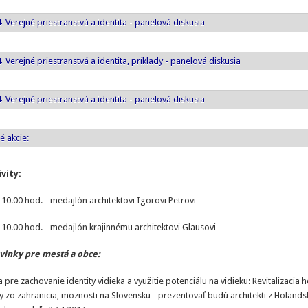
4 Verejné priestranstvá a identita - panelová diskusia
ť
4 Verejné priestranstvá a identita, príklady - panelová diskusia
ť
4 Verejné priestranstvá a identita - panelová diskusia
ť
é akcie:
ť
ity:
 10.00 hod. - medajlón architektovi Igorovi Petrovi
 10.00 hod. - medajlón krajinnému architektovi Glausovi
vinky pre mestá a obce:
re zachovanie identity vidieka a využitie potenciálu na vidieku: Revitalizacia
dy zo zahranicia, moznosti na Slovensku - prezentovať budú architekti z Holands