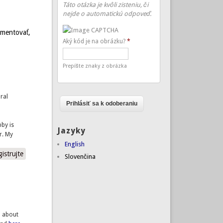
Táto otázka je kvôli zisteniu, či
nejde o automatickú odpoveď.
omentovať,
Aký kód je na obrázku?
*
Prepíšte znaky z obrázka
ral
y
n
bby is
Jazyky
r. My
English
gistrujte
Slovenčina
n about