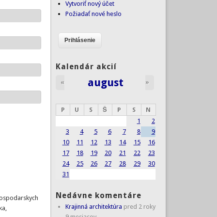
Vytvoriť nový účet
Požiadať nové heslo
Kalendár akcií
august
«
»
P
U
S
Š
P
S
N
1
2
3
4
5
6
7
8
9
10
11
12
13
14
15
16
17
18
19
20
21
22
23
24
25
26
27
28
29
30
31
Nedávne komentáre
 hospodarskych
Krajinná architektúra
pred 2 roky
ka,
9 mesiacov