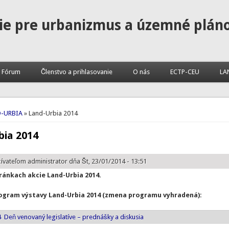
ie pre urbanizmus a územné plán
Fórum
Členstvo a prihlasovanie
O nás
ECTP-CEU
LA
te sa tu
-URBIA
» Land-Urbia 2014
bia 2014
žívateľom
administrator
dňa Št, 23/01/2014 - 13:51
tránkach akcie Land-Urbia 2014.
ogram výstavy Land-Urbia 2014 (zmena programu vyhradená):
4 Deň venovaný legislatíve – prednášky a diskusia
ť