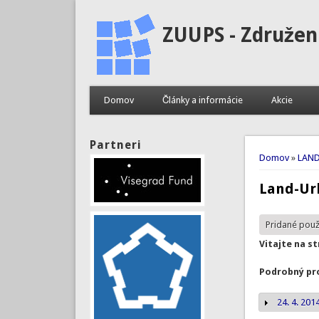
ZUUPS - Združen
Domov
Články a informácie
Akcie
Partneri
Nachádza
Domov
»
LAND
Land-Ur
Pridané pou
Vitajte na s
Podrobný pr
24. 4. 201
Zobrazi