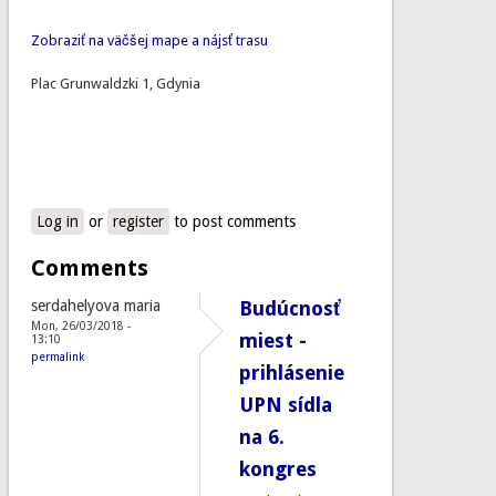
Zobraziť na väčšej mape a nájsť trasu
Plac Grunwaldzki 1, Gdynia
Log in
or
register
to post comments
Comments
serdahelyova maria
Budúcnosť
Mon, 26/03/2018 -
miest -
13:10
permalink
prihlásenie
UPN sídla
na 6.
kongres