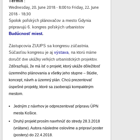
Termín :
Wednesday, 20. June 2018 - 8:00
to
Friday, 22. June
2018 - 18:30
Spolok poľských plánovačov a mesto Gdynia
pripravujú 6. kongres poľských urbanistov
Budúcnosť miest
.
Zástupcovia ZUUPS sa kongresu zúčastnia.
Súčasťou kongresu je aj
výstava
, na
ktorú máme
doručiť dve ukážky veľkých urbanistických projektov.
Z
dôrazňujú, že má ísť o projekt, ktorý ukáže dôležitosť
územného plánovania a všetky jeho stupne – štúdie,
koncept, návrh a územný plán. Chcú prezentovať
úspešné projekty, ktoré sa zaoberajú kompaktným
mestom.
Jedným z návrhov je odprezentovať prípravu ÚPN
mesta Košice.
Druhý projekt prosím navrhnúť do stredy 28.3.2018
(vrátane). Autora následne oslovíme a pripraví poster
(postery) do 22.4.2018.