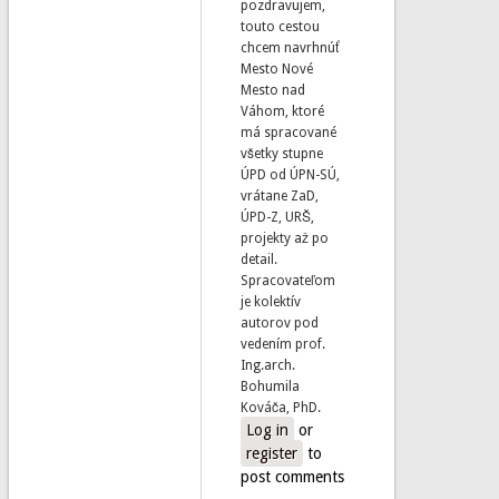
pozdravujem,
touto cestou
chcem navrhnúť
Mesto Nové
Mesto nad
Váhom, ktoré
má spracované
všetky stupne
ÚPD od ÚPN-SÚ,
vrátane ZaD,
ÚPD-Z, URŠ,
projekty až po
detail.
Spracovateľom
je kolektív
autorov pod
vedením prof.
Ing.arch.
Bohumila
Kováča, PhD.
Log in
or
register
to
post comments