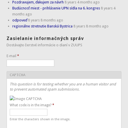
Pozdravujem, ďakujem za návrh
8 years 4 months ago
Budúcnosť miest - prihlásenie UPN sídla na 6. kongres
8 years 4
months ago
odpoveď
8 years 8 months ago
regionálne stretnutie Banská Bystrica
8 years 8 months ago
Zasielanie informačných správ
Dostávajte čerstvé informácie o dianí v ZUUPS
E-mail
*
CAPTCHA
This question is for testing whether you are a human visitor and
to prevent automated spam submissions.
What code is in the image?
*
Enter the characters shown in the image.