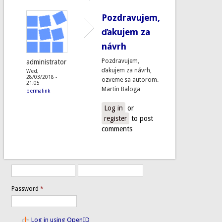
Pozdravujem,
ďakujem za
návrh
Pozdravujem,
administrator
ďakujem za návrh,
Wed,
28/03/2018 -
ozveme sa autorom.
21:05
Martin Baloga
permalink
Log in
or
register
to post
comments
Password
*
Log in using OpenID