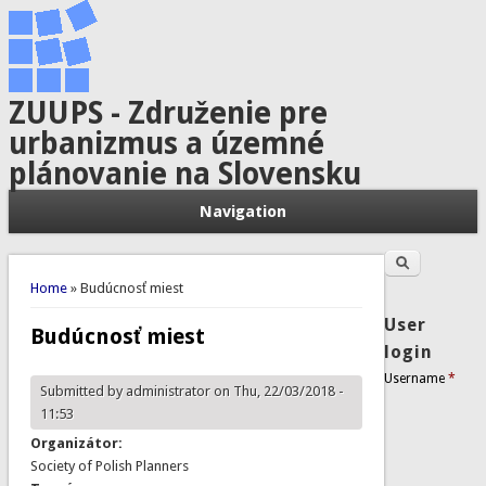
ZUUPS - Združenie pre
urbanizmus a územné
plánovanie na Slovensku
Navigation
Search
Search form
You are here
Home
» Budúcnosť miest
User
Budúcnosť miest
login
Username
*
Submitted by
administrator
on Thu, 22/03/2018 -
11:53
Organizátor:
Society of Polish Planners