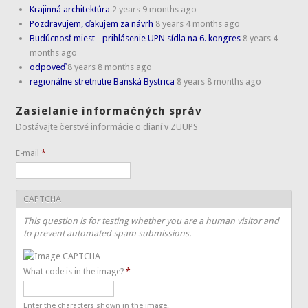
Krajinná architektúra
2 years 9 months ago
Pozdravujem, ďakujem za návrh
8 years 4 months ago
Budúcnosť miest - prihlásenie UPN sídla na 6. kongres
8 years 4
months ago
odpoveď
8 years 8 months ago
regionálne stretnutie Banská Bystrica
8 years 8 months ago
Zasielanie informačných správ
Dostávajte čerstvé informácie o dianí v ZUUPS
E-mail
*
CAPTCHA
This question is for testing whether you are a human visitor and
to prevent automated spam submissions.
What code is in the image?
*
Enter the characters shown in the image.