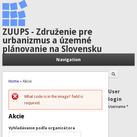
ZUUPS - Združenie pre
urbanizmus a územné
plánovanie na Slovensku
Navigation
Search
Search form
You are here
Home
» Akcie
User
What code is in the image? field is
Error message
login
required.
Username
*
Akcie
Vyhľadávanie podľa organizátora