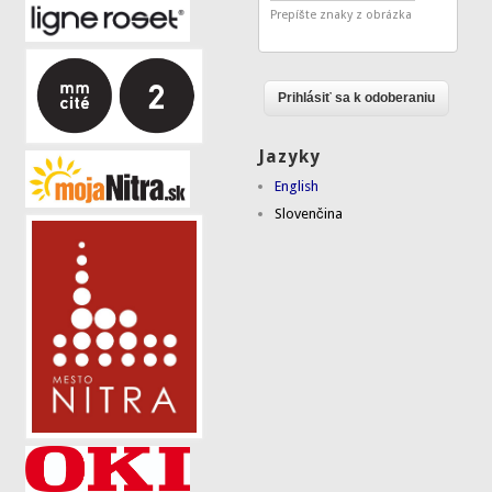
Prepíšte znaky z obrázka
Jazyky
English
Slovenčina