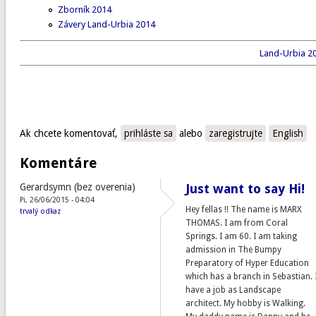
Zborník 2014
Závery Land-Urbia 2014
Land-Urbia 20
Ak chcete komentovať,
prihláste sa
alebo
zaregistrujte
English
Komentáre
Gerardsymn (bez overenia)
Just want to say Hi!
Pi, 26/06/2015 - 04:04
Hey fellas !! The name is MARX
trvalý odkaz
THOMAS. I am from Coral
Springs. I am 60. I am taking
admission in The Bumpy
Preparatory of Hyper Education
which has a branch in Sebastian. 
have a job as Landscape
architect. My hobby is Walking.