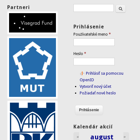
Partneri
Hľadať
Vyhľadávanie
Prihlásenie
Používateľské meno
*
Heslo
*
Prihlásiť sa pomocou
OpenID
Vytvoriť nový účet
Požiadať nové heslo
Kalendár akcií
august
«
»