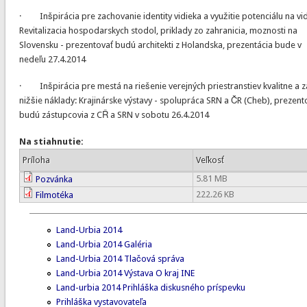
· Inšpirácia pre zachovanie identity vidieka a využitie potenciálu na vid
Revitalizacia hospodarskych stodol, priklady zo zahranicia, moznosti na
Slovensku - prezentovať budú architekti z Holandska, prezentácia bude v
nedeľu 27.4.2014
· Inšpirácia pre mestá na riešenie verejných priestranstiev kvalitne a z
nižšie náklady: Krajinárske výstavy - spolupráca SRN a ČR (Cheb), prezent
budú zástupcovia z CŘ a SRN v sobotu 26.4.2014
Na stiahnutie:
Príloha
Veľkosť
5.81 MB
Pozvánka
222.26 KB
Filmotéka
Land-Urbia 2014
Land-Urbia 2014 Galéria
Land-Urbia 2014 Tlačová správa
Land-Urbia 2014 Výstava O kraj INE
Land-urbia 2014 Prihláška diskusného príspevku
Prihláška vystavovateľa