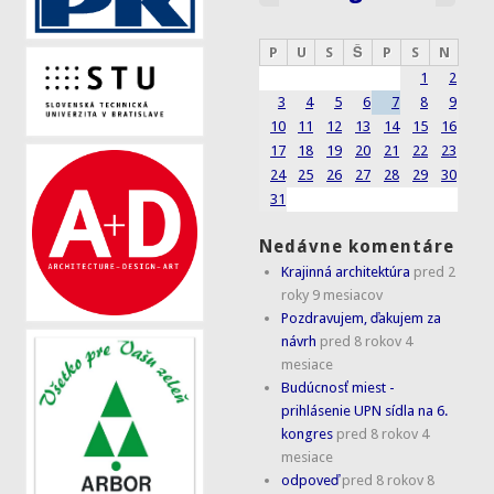
P
U
S
Š
P
S
N
1
2
3
4
5
6
7
8
9
10
11
12
13
14
15
16
17
18
19
20
21
22
23
24
25
26
27
28
29
30
31
Nedávne komentáre
Krajinná architektúra
pred 2
roky 9 mesiacov
Pozdravujem, ďakujem za
návrh
pred 8 rokov 4
mesiace
Budúcnosť miest -
prihlásenie UPN sídla na 6.
kongres
pred 8 rokov 4
mesiace
odpoveď
pred 8 rokov 8