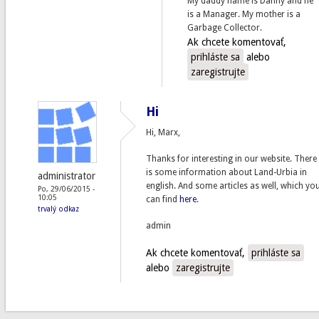
My daddy name is Danny and he
is a Manager. My mother is a
Garbage Collector.
Ak chcete komentovať,
prihláste sa
alebo
zaregistrujte
Hi
Hi, Marx,
Thanks for interesting in our website. There
is some information about Land-Urbia in
administrator
english. And some articles as well, which yo
Po, 29/06/2015 -
10:05
can find
here
.
trvalý odkaz
admin
Ak chcete komentovať,
prihláste sa
alebo
zaregistrujte