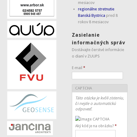
mesiacov
regionálne stretnutie
Banská Bystrica
pred 8
rokov 8 mesiacov
Zasielanie
informačných správ
Dostávajte čerstvé informácie
o dianí v ZUUPS
E-mail
*
CAPTCHA
Táto otázka je kvôli zisteniu,
či nejde o automatickú
odpoveď.
Aký kód je na obrázku?
*