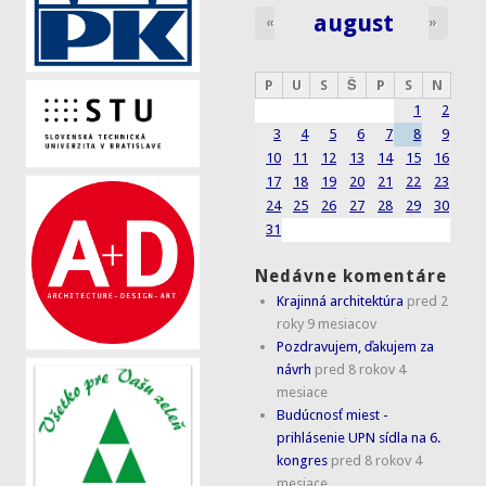
august
«
»
P
U
S
Š
P
S
N
1
2
3
4
5
6
7
8
9
10
11
12
13
14
15
16
17
18
19
20
21
22
23
24
25
26
27
28
29
30
31
Nedávne komentáre
Krajinná architektúra
pred 2
roky 9 mesiacov
Pozdravujem, ďakujem za
návrh
pred 8 rokov 4
mesiace
Budúcnosť miest -
prihlásenie UPN sídla na 6.
kongres
pred 8 rokov 4
mesiace