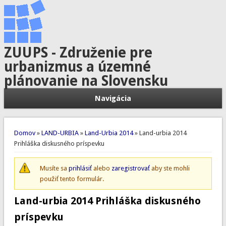
ZUUPS - Združenie pre
urbanizmus a územné
plánovanie na Slovensku
Navigácia
Nachádzate sa tu
Domov
»
LAND-URBIA
»
Land-Urbia 2014
» Land-urbia 2014
Prihláška diskusného príspevku
Musíte sa
prihlásiť
alebo
zaregistrovať
aby ste mohli
Správa s upozornením
použiť tento formulár.
Land-urbia 2014 Prihláška diskusného
príspevku