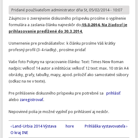
Pridané používateľom
administrator
dňa St, 05/02/2014 - 10:07
Záujmcov o zverejnenie diskusného príspevku prosíme o vyplnenie
formulára a zaslania článku najneskôr do
15.3.2014.
Na žiadosť je
prihlasovanie predĺžené do 30.3.2014.
Usmernenie pre prednášateľov: k článku prosíme Váš krátky
profesný profil (3-4 riadky) , prosíme pridať
Vaše foto Pokyny na spracovanie článku: Text: Times New Roman
nadpis: veľkosť 14 autor a inštitúcia: veľkosť 12 text: max. 10 strán A4
obrázky, grafy, tabuľky, mapy, apod. priložiť ako samostatné súbory
(odkaz na ne v texte).
Pre prihlásenie diskusného príspevku pre potrebné sa
prihlásiť
alebo
zaregistrovať
.
Nepovinné polia je možné vyplniť po prihlásení aj neskôr.
‹ Land-Urbia 2014 Výstava
hore
Prihláška vystavovateľa ›
O kraj INE