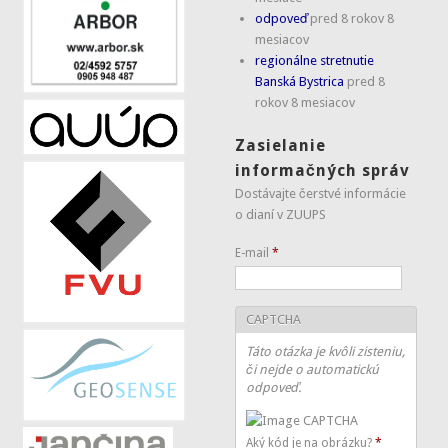
odpoveď
pred 8 rokov 8
mesiacov
regionálne stretnutie
Banská Bystrica
pred 8
rokov 8 mesiacov
Zasielanie
informačných správ
Dostávajte čerstvé informácie
o dianí v ZUUPS
E-mail
*
CAPTCHA
Táto otázka je kvôli zisteniu,
či nejde o automatickú
odpoveď.
Aký kód je na obrázku?
*