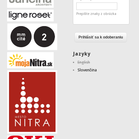
Prepíšte znaky z obrázka
Jazyky
English
Slovenčina