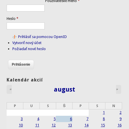
Používateľské meno
*
Heslo
*
Prihlásiť sa pomocou OpenID
Vytvoriť nový účet
Požiadať nové heslo
Kalendár akcií
august
«
»
P
U
S
Š
P
S
N
1
2
3
4
5
6
7
8
9
10
11
12
13
14
15
16