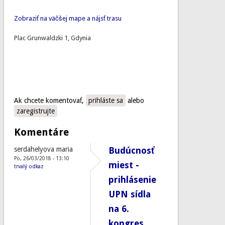
Zobraziť na väčšej mape a nájsť trasu
Plac Grunwaldzki 1, Gdynia
Ak chcete komentovať,
prihláste sa
alebo
zaregistrujte
Komentáre
serdahelyova maria
Budúcnosť
Po, 26/03/2018 - 13:10
miest -
trvalý odkaz
prihlásenie
UPN sídla
na 6.
kongres