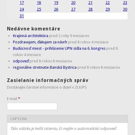
17
18
19
20
21
22
23
24
25
26
27
28
29
30
31
Nedávne komentáre
Krajinná architektúra
pred 2 roky 9 mesiacov
Pozdravujem, ďakujem za návrh
pred 8 rokov 4 mesiace
Budúcnosť miest - prihlásenie UPN sídla na 6. kongres
pred 8
rokov 4 mesiace
odpoveď
pred 8 rokov 8 mesiacov
regionálne stretnutie Banská Bystrica
pred 8 rokov 8 mesiacov
Zasielanie informačných správ
Dostávajte čerstvé informácie o dianí v ZUUPS
E-mail
*
CAPTCHA
Táto otázka je kvôli zisteniu, či nejde o automatickú odpoveď.