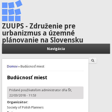
ZUUPS - Združenie pre
urbanizmus a územné
plánovanie na Slovensku
Navigácia
Hľadať
Vyhľadávanie
Nachádzate sa tu
Domov
» Budúcnosť miest
Budúcnosť miest
Pridané používateľom
administrator
dňa Št,
22/03/2018 - 11:53
Organizátor:
Society of Polish Planners