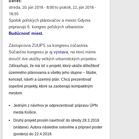
Dates:
streda, 20. jún 2018 - 8:00
to
piatok, 22. jún 2018 -
18:30
Spolok poľských plánovačov a mesto Gdynia
pripravujú 6. kongres poľských urbanistov
Budúcnosť miest
.
Zástupcovia ZUUPS sa kongresu zúčastnia.
Súčasťou kongresu je aj
výstava
, na
ktorú máme
doručiť dve ukážky veľkých urbanistických projektov.
Z
dôrazňujú, že má ísť o projekt, ktorý ukáže dôležitosť
územného plánovania a všetky jeho stupne – štúdie,
koncept, návrh a územný plán. Chcú prezentovať
úspešné projekty, ktoré sa zaoberajú kompaktným
mestom.
Jedným z návrhov je odprezentovať prípravu ÚPN
mesta Košice.
Druhý projekt prosím navrhnúť do stredy 28.3.2018
(vrátane). Autora následne oslovíme a pripraví poster
(postery) do 22.4.2018.