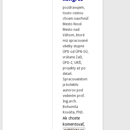
pozdravujem,
touto cestou
chcem navrhnúť
Mesto Nové
Mesto nad
Váhom, ktoré
má spracované
všetky stupne
ÚPD od ÚPN-SÚ,
vrátane ZaD,
ÚPD-Z, URŠ,
projekty až po
detail.
Spracovateľom
je kolektív
autorov pod
vedením prof.
Ing.arch.
Bohumila
Kováča, PhD.
Ak chcete
komentovať,