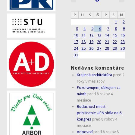
P
U
S
Š
P
S
N
1
2
3
4
5
6
7
8
9
10
11
12
13
14
15
16
17
18
19
20
21
22
23
24
25
26
27
28
29
30
31
Nedávne komentáre
Krajinná architektúra
pred 2
roky 9 mesiacov
Pozdravujem, ďakujem za
návrh
pred 8 rokov 4
mesiace
Budúcnosť miest -
prihlásenie UPN sídla na 6.
kongres
pred 8 rokov 4
mesiace
odpoveď
pred 8 rokov 8