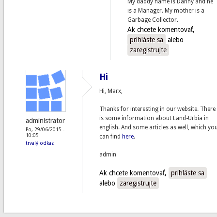
My daddy name is Danny and he
is a Manager. My mother is a
Garbage Collector.
Ak chcete komentovať,
prihláste sa
alebo
zaregistrujte
Hi
Hi, Marx,
Thanks for interesting in our website. There
is some information about Land-Urbia in
administrator
english. And some articles as well, which yo
Po, 29/06/2015 -
10:05
can find
here
.
trvalý odkaz
admin
Ak chcete komentovať,
prihláste sa
alebo
zaregistrujte