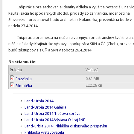
· Inšpirácia pre zachovanie identity vidieka a využitie potenciálu na vid
Revitalizacia hospodarskych stodol, priklady zo zahranicia, moznosti na
Slovensku - prezentovať budú architekti z Holandska, prezentácia bude v
nedeľu 27.4.2014
· Inšpirácia pre mestá na riešenie verejných priestranstiev kvalitne a z
nižšie náklady: Krajinárske výstavy - spolupráca SRN a ČR (Cheb), prezent
budú zástupcovia z CŘ a SRN v sobotu 26.4.2014
Na stiahnutie:
Príloha
Veľkosť
5.81 MB
Pozvánka
222.26 KB
Filmotéka
Land-Urbia 2014
Land-Urbia 2014 Galéria
Land-Urbia 2014 Tlačová správa
Land-Urbia 2014 Výstava O kraj INE
Land-urbia 2014 Prihláška diskusného príspevku
Prihláška vystavovateľa