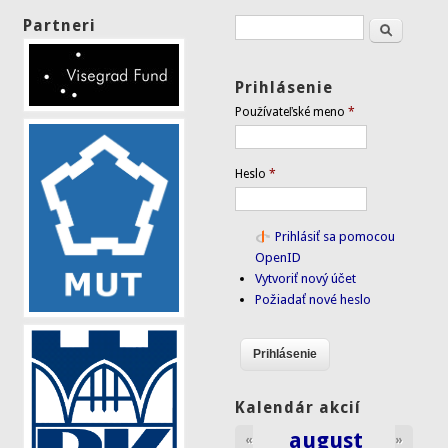
Partneri
Hľadať
Vyhľadávanie
Prihlásenie
Používateľské meno
*
Heslo
*
Prihlásiť sa pomocou
OpenID
Vytvoriť nový účet
Požiadať nové heslo
Kalendár akcií
august
«
»