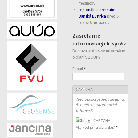
mesiacov
regionálne stretnutie
Banská Bystrica
pred 8
rokov 8 mesiacov
Zasielanie
informačných správ
Dostávajte čerstvé informácie
o dianí v ZUUPS
E-mail
*
CAPTCHA
Táto otázka je kvôli zisteniu,
či nejde o automatickú
odpoveď.
Aký kód je na obrázku?
*