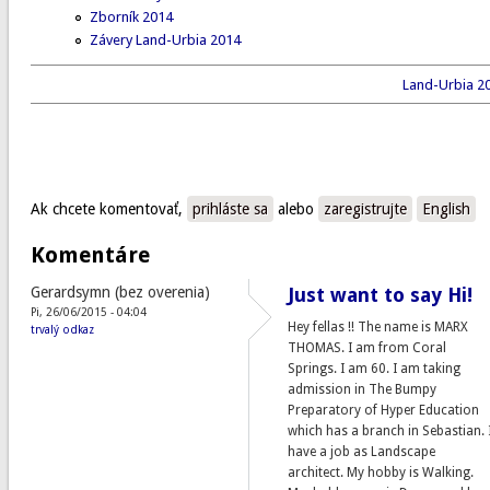
Zborník 2014
Závery Land-Urbia 2014
Land-Urbia 20
Ak chcete komentovať,
prihláste sa
alebo
zaregistrujte
English
Komentáre
Gerardsymn (bez overenia)
Just want to say Hi!
Pi, 26/06/2015 - 04:04
Hey fellas !! The name is MARX
trvalý odkaz
THOMAS. I am from Coral
Springs. I am 60. I am taking
admission in The Bumpy
Preparatory of Hyper Education
which has a branch in Sebastian. 
have a job as Landscape
architect. My hobby is Walking.