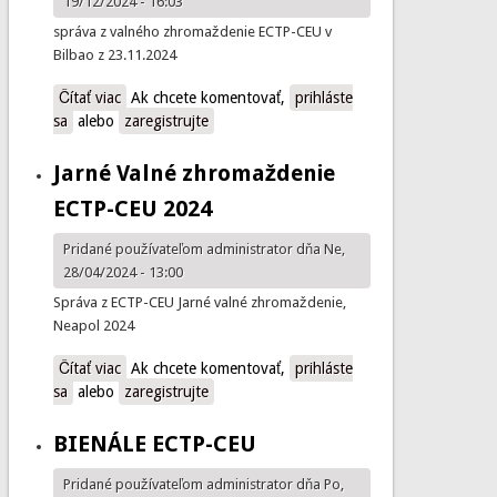
19/12/2024 - 16:03
správa z valného zhromaždenie ECTP-CEU v
Bilbao z 23.11.2024
Čítať viac
o Jesenné valné zhromaždenie ECTP-CEU 2024
Ak chcete komentovať,
prihláste
sa
alebo
zaregistrujte
Jarné Valné zhromaždenie
ECTP-CEU 2024
Pridané používateľom
administrator
dňa Ne,
28/04/2024 - 13:00
Správa z ECTP-CEU Jarné valné zhromaždenie,
Neapol 2024
Čítať viac
o Jarné Valné zhromaždenie ECTP-CEU 2024
Ak chcete komentovať,
prihláste
sa
alebo
zaregistrujte
BIENÁLE ECTP-CEU
Pridané používateľom
administrator
dňa Po,