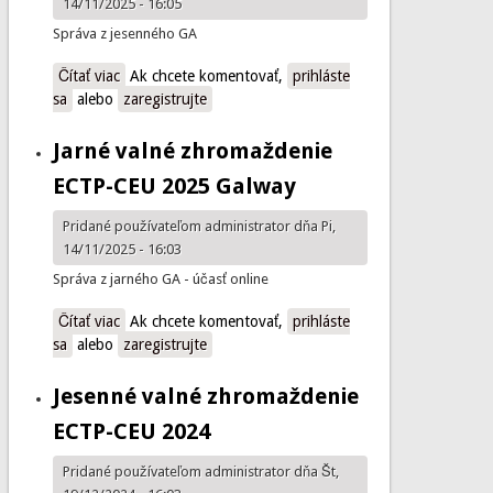
14/11/2025 - 16:05
Správa z jesenného GA
Čítať viac
o Jesenné valné zhromaždenie ECTP-CEU 2025 -
Ak chcete komentovať,
prihláste
sa
alebo
Brussels
zaregistrujte
Jarné valné zhromaždenie
ECTP-CEU 2025 Galway
Pridané používateľom
administrator
dňa Pi,
14/11/2025 - 16:03
Správa z jarného GA - účasť online
Čítať viac
o Jarné valné zhromaždenie ECTP-CEU 2025 Galway
Ak chcete komentovať,
prihláste
sa
alebo
zaregistrujte
Jesenné valné zhromaždenie
ECTP-CEU 2024
Pridané používateľom
administrator
dňa Št,