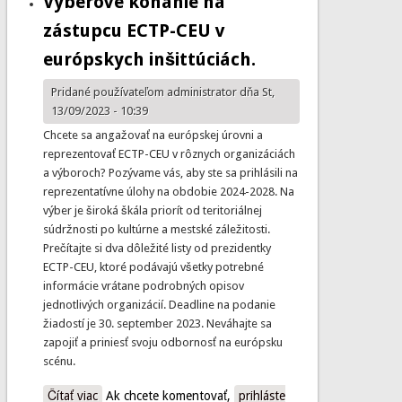
Výberové konanie na
zástupcu ECTP-CEU v
európskych inšittúciách.
Pridané používateľom
administrator
dňa St,
13/09/2023 - 10:39
Chcete sa angažovať na európskej úrovni a
reprezentovať ECTP-CEU v rôznych organizáciách
a výboroch? Pozývame vás, aby ste sa prihlásili na
reprezentatívne úlohy na obdobie 2024-2028. Na
výber je široká škála priorít od teritoriálnej
súdržnosti po kultúrne a mestské záležitosti.
Prečítajte si dva dôležité listy od prezidentky
ECTP-CEU, ktoré podávajú všetky potrebné
informácie vrátane podrobných opisov
jednotlivých organizácií. Deadline na podanie
žiadostí je 30. september 2023. Neváhajte sa
zapojiť a priniesť svoju odbornosť na európsku
scénu.
Čítať viac
o Výberové konanie na zástupcu ECTP-CEU v
Ak chcete komentovať,
prihláste