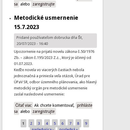
sa
alebo
európskych inšittúciách.
zaregistrujte
Metodické usmernenie
15.7.2023
Pridané používateľom
dobrucka
dňa Št,
20/07/2023 - 16:40
Upozornenie na prijatú novelu zákona č.50/1976
Zb. – zákon č.195/2023 Z.z. , ktorý je účinný od
01.07.2023.
Keďže novela vo viacerých častiach nebola
jednoznačná a priniesla veľa otázok, Úrad pre
ÚPaV SR, odbor územného plánovania, ako hlavný
metodický orgán pre metodické usmernenie
zaslal nasledovné usmernenie:
Čítať viac
o Metodické usmernenie 15.7.2023
Ak chcete komentovať,
prihláste
sa
alebo
zaregistrujte
1
2
3
4
5
6
7
8
9
Stránky
nasledujúca ›
posledná »