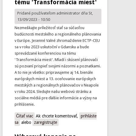
tému 'Transformácia miest'
Pridané používateľom
administrator
dňa St,
13/09/2023 - 10:50
Nezmeškajte príležitosť stať sa súčasťou
budúcnosti mestského a regionálneho plánovania
v Európe. Jesenné Valné zhromaždenie ECTP-CEU
sa v roku 2023 uskutoční v Gdansku a bude
sprevádzané konferenciou na tému
'Transformácia miest'. Mladí i skúsení plánovači
sú pozvaní prispieť svojimi názormi a poznatkami.
A to nie je všetko: pripravujeme aj 14. bienále
európskych miest a 13. oceňovanie európskych
mestských a regionálnych plánovačov v Neapole
v roku 2024. Sledujte našu webovú stránku a
sociálne médiá pre ďalšie informácie a výzvy na
prihlásenie.
Čítať viac
o ECTP-CEU Jesenné Valné zhromaždenie 2023 sa
Ak chcete komentovať,
prihláste
sa
alebo
uskutoční v Gdansku (Poľsko) s konferenciou na tému
zaregistrujte
'Transformácia miest'