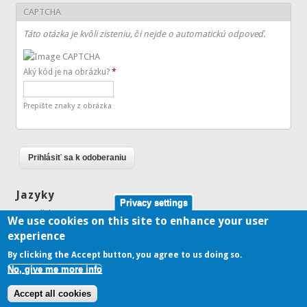
CAPTCHA
Táto otázka je kvôli zisteniu, či nejde o automatickú odpoveď.
Aký kód je na obrázku?
*
Prepíšte znaky z obrázka
Jazyky
Privacy settings
English
We use cookies on this site to enhance your user
Slovenčina
experience
By clicking the Accept button, you agree to us doing so.
No, give me more info
Copyright © 2026,
Accept all cookies
Theme Originally Created by
Devsaran