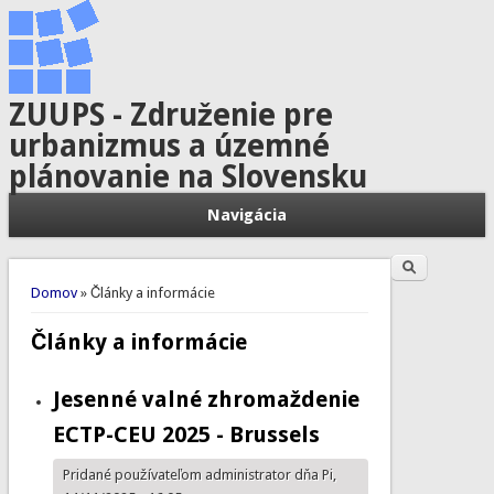
ZUUPS - Združenie pre
urbanizmus a územné
plánovanie na Slovensku
Navigácia
Hľadať
Vyhľadávanie
Nachádzate sa tu
Domov
» Články a informácie
Články a informácie
Jesenné valné zhromaždenie
ECTP-CEU 2025 - Brussels
Pridané používateľom
administrator
dňa Pi,