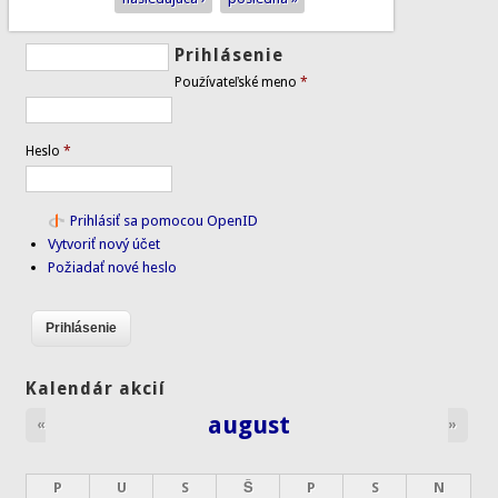
Prihlásenie
Používateľské meno
*
Heslo
*
Prihlásiť sa pomocou OpenID
Vytvoriť nový účet
Požiadať nové heslo
Kalendár akcií
august
«
»
P
U
S
Š
P
S
N