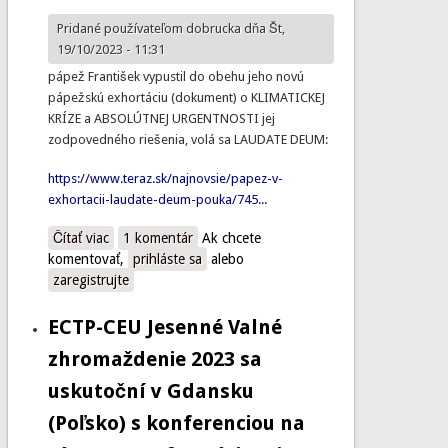
Pridané používateľom
dobrucka
dňa Št,
19/10/2023 - 11:31
pápež František vypustil do obehu jeho novú
pápežskú exhortáciu (dokument) o KLIMATICKEJ
KRÍZE a ABSOLÚTNEJ URGENTNOSTI jej
zodpovedného riešenia, volá sa LAUDATE DEUM:
https://www.teraz.sk/najnovsie/papez-v-
exhortacii-laudate-deum-pouka/745...
Čítať viac
o LAUDATE DEUM:
1 komentár
Ak chcete
komentovať,
prihláste sa
alebo
zaregistrujte
ECTP-CEU Jesenné Valné
zhromaždenie 2023 sa
uskutoční v Gdansku
(Poľsko) s konferenciou na