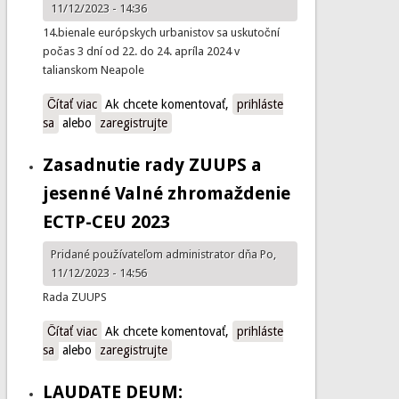
11/12/2023 - 14:36
14.bienale európskych urbanistov sa uskutoční
počas 3 dní od 22. do 24. apríla 2024 v
talianskom Neapole
Čítať viac
o BIENÁLE ECTP-CEU
Ak chcete komentovať,
prihláste
sa
alebo
zaregistrujte
Zasadnutie rady ZUUPS a
jesenné Valné zhromaždenie
ECTP-CEU 2023
Pridané používateľom
administrator
dňa Po,
11/12/2023 - 14:56
Rada ZUUPS
Čítať viac
o Zasadnutie rady ZUUPS a jesenné Valné
Ak chcete komentovať,
prihláste
sa
alebo
zhromaždenie ECTP-CEU 2023
zaregistrujte
LAUDATE DEUM: