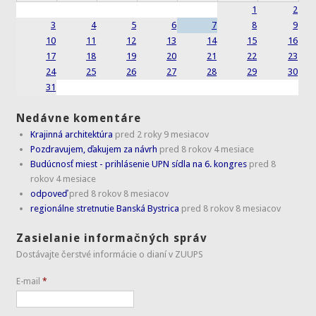
1
2
3
4
5
6
7
8
9
10
11
12
13
14
15
16
17
18
19
20
21
22
23
24
25
26
27
28
29
30
31
Nedávne komentáre
Krajinná architektúra
pred 2 roky 9 mesiacov
Pozdravujem, ďakujem za návrh
pred 8 rokov 4 mesiace
Budúcnosť miest - prihlásenie UPN sídla na 6. kongres
pred 8
rokov 4 mesiace
odpoveď
pred 8 rokov 8 mesiacov
regionálne stretnutie Banská Bystrica
pred 8 rokov 8 mesiacov
Zasielanie informačných správ
Dostávajte čerstvé informácie o dianí v ZUUPS
E-mail
*