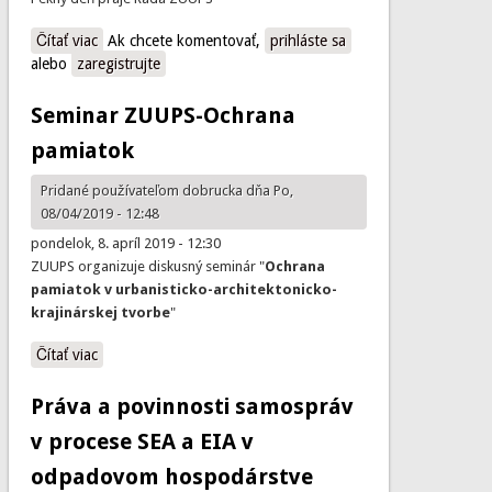
Čítať viac
o Metodické usmernenie MDVSR
Ak chcete komentovať,
prihláste sa
alebo
zaregistrujte
Seminar ZUUPS-Ochrana
pamiatok
Pridané používateľom
dobrucka
dňa Po,
08/04/2019 - 12:48
pondelok, 8. apríl 2019 - 12:30
ZUUPS organizuje diskusný seminár "
Ochrana
pamiatok v urbanisticko-architektonicko-
krajinárskej tvorbe
"
Čítať viac
o Seminar ZUUPS-Ochrana pamiatok
Práva a povinnosti samospráv
v procese SEA a EIA v
odpadovom hospodárstve