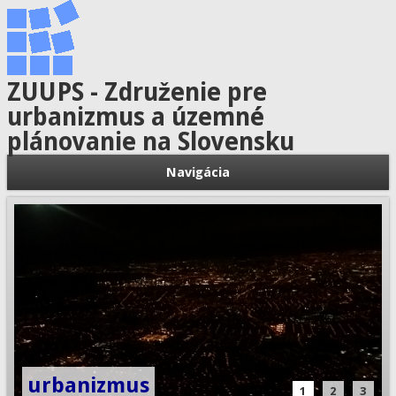
ZUUPS - Združenie pre
urbanizmus a územné
plánovanie na Slovensku
Navigácia
urbanizmus
1
2
3