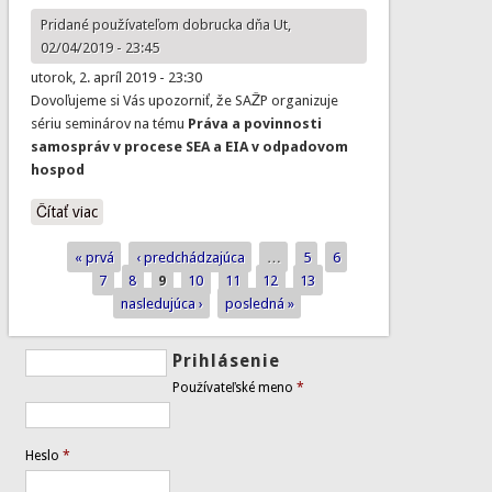
Pridané používateľom
dobrucka
dňa Ut,
02/04/2019 - 23:45
utorok, 2. apríl 2019 - 23:30
Dovoľujeme si Vás upozorniť, že SAŽP organizuje
sériu seminárov na tému
Práva a povinnosti
samospráv v procese SEA a EIA v odpadovom
hospod
Čítať viac
o Práva a povinnosti samospráv v procese SEA a EIA v
odpadovom hospodárstve
« prvá
‹ predchádzajúca
…
5
6
Stránky
7
8
9
10
11
12
13
nasledujúca ›
posledná »
Prihlásenie
Používateľské meno
*
Heslo
*