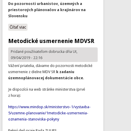
Do pozornosti urbanistov, územných a
priestoroých plánovačov a krajinárov na
Slovensku
Čítať viac
o Cena ZUUPS 2019 - Cena za urbanizmus je vyhlásená
Metodické usmernenie MDVSR
Pridané používateľom
dobrucka
dňa Ut,
09/04/2019 - 22:16
Vážení priatelia, dávame do pozornosti metodické
usmernenie z dielne MDV SR
k zadaniu
územnoplánovacej dokumentácie obce
.
Je dispozícii na web stránke ministerstva (prvé
z hora):
https://www.mindop.sk/ministerstvo-1/vystavba-
5/uzemne-planovanie/1metodicke-usmernenia-
oznamenia-stanoviska-pokyny
Pekný deň praje Rada ZUUPS