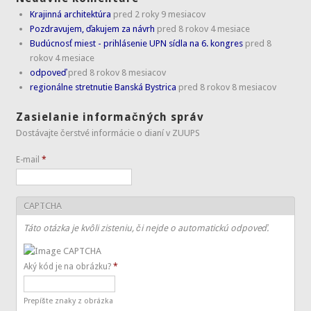
Krajinná architektúra
pred 2 roky 9 mesiacov
Pozdravujem, ďakujem za návrh
pred 8 rokov 4 mesiace
Budúcnosť miest - prihlásenie UPN sídla na 6. kongres
pred 8
rokov 4 mesiace
odpoveď
pred 8 rokov 8 mesiacov
regionálne stretnutie Banská Bystrica
pred 8 rokov 8 mesiacov
Zasielanie informačných správ
Dostávajte čerstvé informácie o dianí v ZUUPS
E-mail
*
CAPTCHA
Táto otázka je kvôli zisteniu, či nejde o automatickú odpoveď.
Aký kód je na obrázku?
*
Prepíšte znaky z obrázka