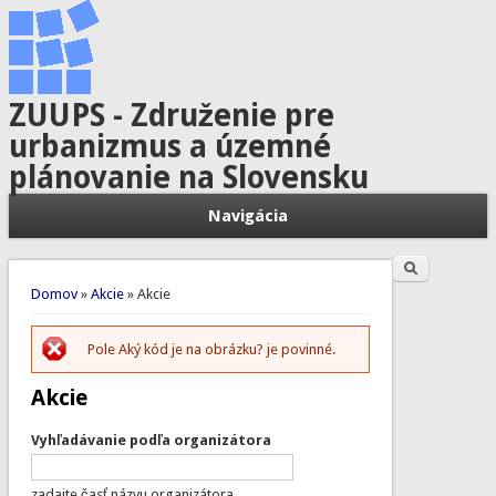
ZUUPS - Združenie pre
urbanizmus a územné
plánovanie na Slovensku
Navigácia
Hľadať
Vyhľadávanie
Nachádzate sa tu
Domov
»
Akcie
» Akcie
Pole Aký kód je na obrázku? je povinné.
Chybová správa
Akcie
Vyhľadávanie podľa organizátora
zadajte časť názvu organizátora