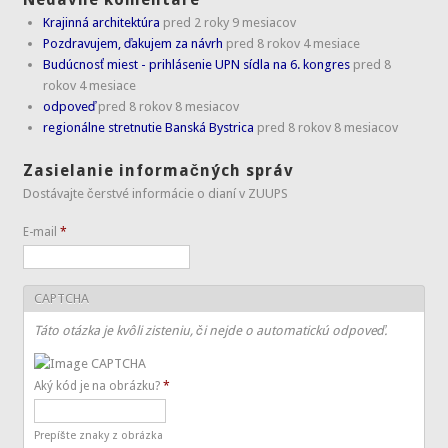
Krajinná architektúra
pred 2 roky 9 mesiacov
Pozdravujem, ďakujem za návrh
pred 8 rokov 4 mesiace
Budúcnosť miest - prihlásenie UPN sídla na 6. kongres
pred 8
rokov 4 mesiace
odpoveď
pred 8 rokov 8 mesiacov
regionálne stretnutie Banská Bystrica
pred 8 rokov 8 mesiacov
Zasielanie informačných správ
Dostávajte čerstvé informácie o dianí v ZUUPS
E-mail
*
CAPTCHA
Táto otázka je kvôli zisteniu, či nejde o automatickú odpoveď.
Aký kód je na obrázku?
*
Prepíšte znaky z obrázka