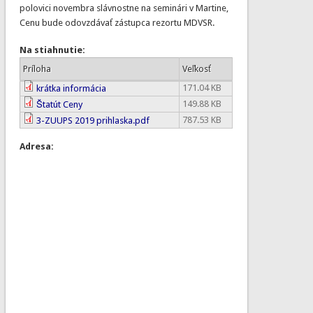
polovici novembra slávnostne na seminári v Martine,
Cenu bude odovzdávať zástupca rezortu MDVSR.
Na stiahnutie:
Príloha
Veľkosť
171.04 KB
krátka informácia
149.88 KB
Štatút Ceny
787.53 KB
3-ZUUPS 2019 prihlaska.pdf
Adresa: