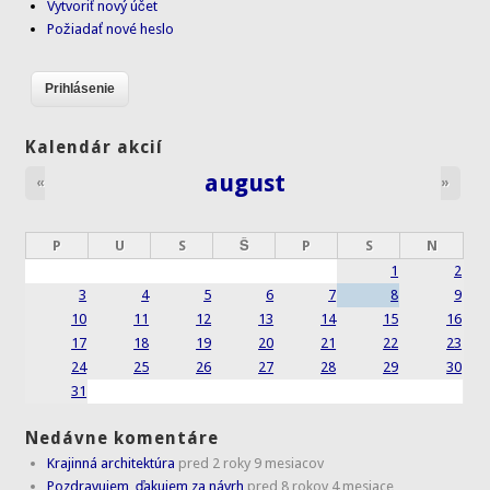
Vytvoriť nový účet
Požiadať nové heslo
Kalendár akcií
august
«
»
P
U
S
Š
P
S
N
1
2
3
4
5
6
7
8
9
10
11
12
13
14
15
16
17
18
19
20
21
22
23
24
25
26
27
28
29
30
31
Nedávne komentáre
Krajinná architektúra
pred 2 roky 9 mesiacov
Pozdravujem, ďakujem za návrh
pred 8 rokov 4 mesiace