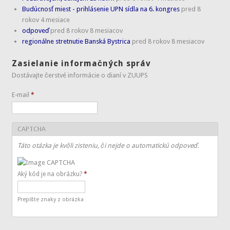
Budúcnosť miest - prihlásenie UPN sídla na 6. kongres
pred 8
rokov 4 mesiace
odpoveď
pred 8 rokov 8 mesiacov
regionálne stretnutie Banská Bystrica
pred 8 rokov 8 mesiacov
Zasielanie informačných správ
Dostávajte čerstvé informácie o dianí v ZUUPS
E-mail
*
CAPTCHA
Táto otázka je kvôli zisteniu, či nejde o automatickú odpoveď.
Aký kód je na obrázku?
*
Prepíšte znaky z obrázka