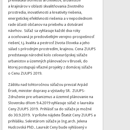
prehliadka tvorivosti architektov, urbanistov
a krajinárov v oblasti skvalitňovania životného
prostredia, inovatívnosti a kreativity riešenia,
energetickej efektívnosti riešenia a v neposlednom
rade účasti občanov na priebehu a dotváraní
návrhov. Súťaž sa vyhlasuje každé dva roky
a oceňovaná je predovšetkým verejno-prospešnosť
riešení, t.j. kvalita a pestrosť života človeka a jeho
súlad s prírodným prostredím, krajinou. Cena ZUUPS
predstavuje národné kolo celoeurópskej súťaže
urbanistov a územných plánovačov v Bruseli, do
ktorej postupujú víťazné projekty z domácej súťaže
o Cenu ZUUPS 2019.
Záštitu nad tohtoročnou súťažou prevzal Arpád
Érsek, minister dopravy a výstavby SR. ZUUPS-
Združenie pre urbanizmus a územné plánovanie na
Slovensku dňom 9.4.2019 vyhlasuje súťaž o laureáta
Ceny ZUUPS 2019. Prihlásiť sa do súťaže je možné
do 30.9.2019. V prílohe nájdete Štatút Ceny ZUUPS a
prihlášku. Sekretárom súťaže je Ing.arch. Jelena
Hudcovská PhD.. Laureát Ceny bude vyhlásený v