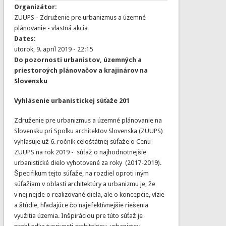
Organizátor:
ZUUPS - Združenie pre urbanizmus a územné
plánovanie - vlastná akcia
Dates:
utorok, 9. apríl 2019 - 22:15
Do pozornosti urbanistov, územných a
priestoroých plánovačov a krajinárov na
Slovensku
Vyhlásenie urbanistickej súťaže 201
Združenie pre urbanizmus a územné plánovanie na
Slovensku pri Spolku architektov Slovenska (ZUUPS)
vyhlasuje už 6. ročník celoštátnej súťaže o Cenu
ZUUPS na rok 2019 - súťaž o najhodnotnejšie
urbanistické dielo vyhotovené za roky (2017-2019).
Špecifikum tejto súťaže, na rozdiel oproti iným
súťažiam v oblasti architektúry a urbanizmu je, že
v nej nejde o realizované diela, ale o koncepcie, vízie
a štúdie, hľadajúce čo najefektívnejšie riešenia
využitia územia. Inšpiráciou pre túto súťaž je