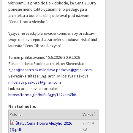
význbamu, a preto došlo k dohode, že Cena ZUUPS
ponesie meno tohto významného pedagóga a
architekta a bude sa ďalej udeľovať pod názvom
"Cena Tibora Alexyho".
Vyzývame všetky plánovacie komisie, aby predstavili
svoje dielo verejnosť a zárověň sa pokúsili získať titul
laureáta "Ceny Tibora Alexyho".
Termín prihlasovanie: 15.6.2026-30.9.2026
Zaslanie diela: Spolok architektov Slovenska:
z_sas@sasarch.sk
miloslava.paskova@gmail.com
Sekretárka súťaže: Ing. arch. Miloslava Pašková
miloslava.paskova@gmail.com
Link na prihlasovací formulár:
https://forms.gle/buPu8gpyT12kamZk8
Na stiahnutie:
Príloha
Veľkosť
237.14
Štatut Cena Tibora Alexyho_2026
KB
(1).pdf