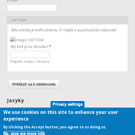
E-mail
*
CAPTCHA
Táto otázka je kvôli zisteniu, či nejde o automatickú odpoveď.
Aký kód je na obrázku?
*
Prepíšte znaky z obrázka
Jazyky
Privacy settings
English
We use cookies on this site to enhance your user
Slovenčina
experience
By clicking the Accept button, you agree to us doing so.
No, give me more info
Copyright © 2026,