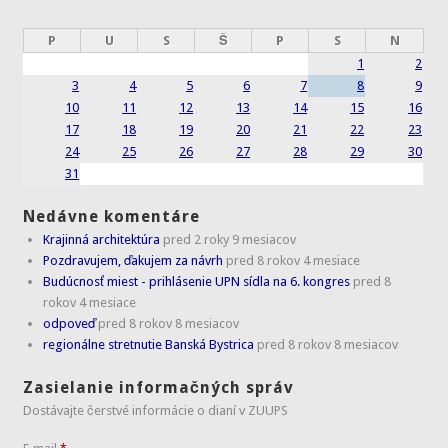
P
U
S
Š
P
S
N
1
2
3
4
5
6
7
8
9
10
11
12
13
14
15
16
17
18
19
20
21
22
23
24
25
26
27
28
29
30
31
Nedávne komentáre
Krajinná architektúra
pred 2 roky 9 mesiacov
Pozdravujem, ďakujem za návrh
pred 8 rokov 4 mesiace
Budúcnosť miest - prihlásenie UPN sídla na 6. kongres
pred 8
rokov 4 mesiace
odpoveď
pred 8 rokov 8 mesiacov
regionálne stretnutie Banská Bystrica
pred 8 rokov 8 mesiacov
Zasielanie informačných správ
Dostávajte čerstvé informácie o dianí v ZUUPS