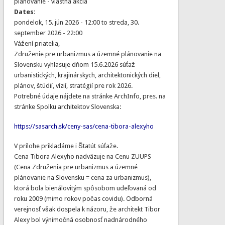
plánovanie - vlastná akcia
Dates:
pondelok, 15. jún 2026 - 12:00
to
streda, 30.
september 2026 - 22:00
Vážení priatelia,
Združenie pre urbanizmus a územné plánovanie na
Slovensku vyhlasuje dňom 15.6.2026 súťaž
urbanistických, krajinárskych, architektonických diel,
plánov, štúdií, vízií, stratégií pre rok 2026.
Potrebné údaje nájdete na stránke ArchInfo, pres. na
stránke Spolku architektov Slovenska:
https://sasarch.sk/ceny-sas/cena-tibora-alexyho
V prílohe prikladáme i Štatút súťaže.
Cena Tibora Alexyho nadväzuje na Cenu ZUUPS
(Cena Združenia pre urbanizmus a územné
plánovanie na Slovensku = cena za urbanizmus),
ktorá bola bienálovitým spôsobom udeľovaná od
roku 2009 (mimo rokov počas covidu). Odborná
verejnosť však dospela k názoru, že architekt Tibor
Alexy bol výnimočná osobnosť nadnárodného