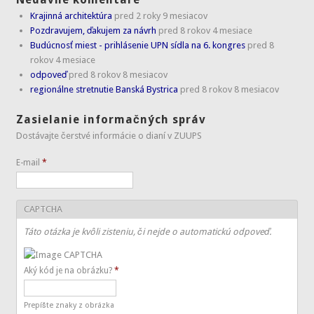
Krajinná architektúra
pred 2 roky 9 mesiacov
Pozdravujem, ďakujem za návrh
pred 8 rokov 4 mesiace
Budúcnosť miest - prihlásenie UPN sídla na 6. kongres
pred 8
rokov 4 mesiace
odpoveď
pred 8 rokov 8 mesiacov
regionálne stretnutie Banská Bystrica
pred 8 rokov 8 mesiacov
Zasielanie informačných správ
Dostávajte čerstvé informácie o dianí v ZUUPS
E-mail
*
CAPTCHA
Táto otázka je kvôli zisteniu, či nejde o automatickú odpoveď.
Aký kód je na obrázku?
*
Prepíšte znaky z obrázka