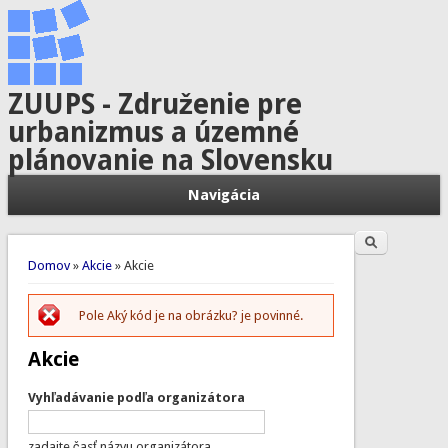
ZUUPS - Združenie pre
urbanizmus a územné
plánovanie na Slovensku
Navigácia
Hľadať
Vyhľadávanie
Nachádzate sa tu
Domov
»
Akcie
» Akcie
Pole Aký kód je na obrázku? je povinné.
Chybová správa
Akcie
Vyhľadávanie podľa organizátora
zadajte časť názvu organizátora