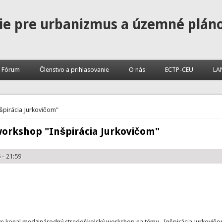
ie pre urbanizmus a územné plán
Fórum
Členstvo a prihlasovanie
O nás
ECTP-CEU
LA
špirácia Jurkovičom"
orkshop "Inšpirácia Jurkovičom"
 - 21:59
ve konal medzinárodný stredoškolský workshop na tému „Inšpirácia Jurkovičo