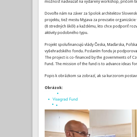
možnosť nadviazať na vydarený workshop, pričom tím 
Dovoľte nám na záver za Spolok architektov Slove
projektu, tiež mestu Myjava za prevzatie organizáci
(8 stredných škôl) a každému, kto chce podporiť roz
aktivity podobného typu.
Projekt spolufinancujú vlády Česka, Maďarska, Poľs
vyšehradského fondu. Poslaním fondu je podporovať 
The project is co-financed by the governments of Cz
Fund. The mission of the fund is to advance ideas fo
Popis k obrázkom sa zobrazí, ak sa kurzorom postavíte
Obrázok: