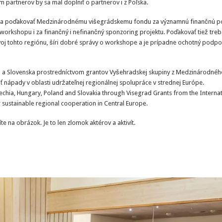
partnerov by sa mal doplniť o partnerov i z Poľska.
nska poďakovať Medzinárodnému višegrádskemu fondu za významnú finančnú 
e workshopu i za finančný i nefinančný sponzoring projektu. Poďakovať tiež tr
voj tohto regiónu, šíri dobré správy o workshope a je prípadne ochotný podpo
ka a Slovenska prostredníctvom grantov Vyšehradskej skupiny z Medzinárodnéh
nápady v oblasti udržateľnej regionálnej spolupráce v strednej Európe.
echia, Hungary, Poland and Slovakia through Visegrad Grants from the Interna
r sustainable regional cooperation in Central Europe.
 na obrázok. Je to len zlomok aktérov a aktivít.