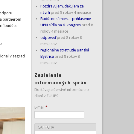
Pozdravujem, ďakujem za
návrh
pred 8 rokov 4 mesiace
podporu
Budúcnosť miest - prihlásenie
eba partnerom
UPN sídla na 6. kongres
pred 8
riť budúce
rokov 4 mesiace
odpoveď
pred 8 rokov 8
o
mesiacov
regionálne stretnutie Banská
tional Visegrad
Bystrica
pred 8 rokov 8
mesiacov
Zasielanie
informačných správ
Dostávajte čerstvé informácie o
dianí v ZUUPS
E-mail
*
CAPTCHA