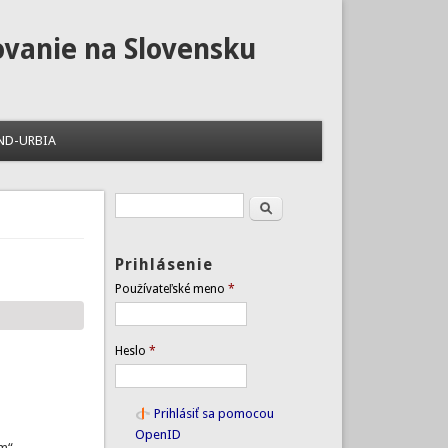
ovanie na Slovensku
ND-URBIA
Hľadať
Vyhľadávanie
Prihlásenie
Používateľské meno
*
Heslo
*
Prihlásiť sa pomocou
OpenID
m“.