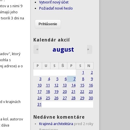
Vytvoriť nový účet
tov a s nimi 9
Požiadať nové heslo
nímajú jeho
vorili 3 dni na
Kalendár akcií
august
«
»
padov", ktorý
mohla s
P
U
S
Š
P
S
N
ej adrese) a o
1
2
3
4
5
6
7
8
9
10
11
12
13
14
15
16
17
18
19
20
21
22
23
24
25
26
27
28
29
30
d v krajinách
31
Nedávne komentáre
a kol. autorov
Krajinná architektúra
pred 2 roky
t dáva
9 mesiacov