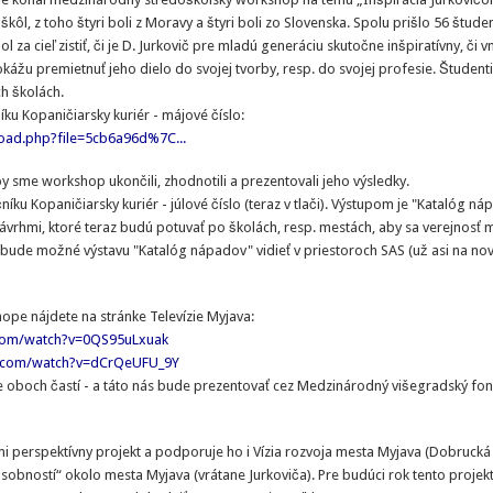
ôl, z toho štyri boli z Moravy a štyri boli zo Slovenska. Spolu prišlo 56 študen
a cieľ zistiť, či je D. Jurkovič pre mladú generáciu skutočne inšpiratívny, či v
ážu premietnuť jeho dielo do svojej tvorby, resp. do svojej profesie. Študenti t
h školách.
u Kopaničiarsky kuriér - májové číslo:
oad.php?file=5cb6a96d%7C...
by sme workshop ukončili, zhodnotili a prezentovali jeho výsledky.
u Kopaničiarsky kuriér - júlové číslo (teraz v tlači). Výstupom je "Katalóg ná
návrhmi, ktoré teraz budú potuvať po školách, resp. mestách, aby sa verejnosť 
de možné výstavu "Katalóg nápadov" vidieť v priestoroch SAS (už asi na nov
e nájdete na stránke Televízie Myjava:
com/watch?v=0QS95uLxuak
e.com/watch?v=dCrQeUFU_9Y
ie oboch častí - a táto nás bude prezentovať cez Medzinárodný višegradský fon
 perspektívny projekt a podporuje ho i Vízia rozvoja mesta Myjava (Dobrucká 
osobností“ okolo mesta Myjava (vrátane Jurkoviča). Pre budúci rok tento projek