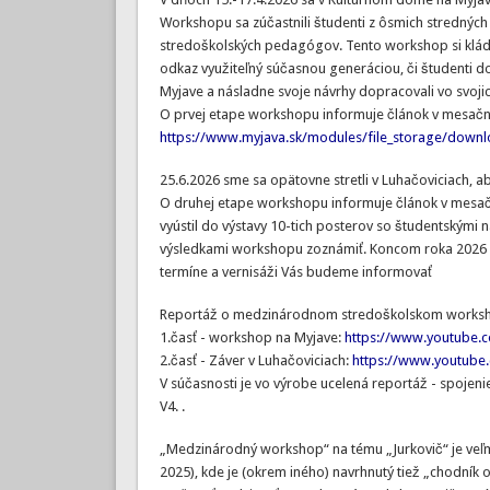
Workshopu sa zúčastnili študenti z ôsmich stredných šk
stredoškolských pedagógov. Tento workshop si kládol z
odkaz využiteľný súčasnou generáciou, či študenti dok
Myjave a násladne svoje návrhy dopracovali vo svojic
O prvej etape workshopu informuje článok v mesačník
https://www.myjava.sk/modules/file_storage/downl
25.6.2026 sme sa opätovne stretli v Luhačoviciach, a
O druhej etape workshopu informuje článok v mesačník
vyústil do výstavy 10-tich posterov so študentskými 
výsledkami workshopu zoznámiť. Koncom roka 2026 bu
termíne a vernisáži Vás budeme informovať
Reportáž o medzinárodnom stredoškolskom workshop
1.časť - workshop na Myjave:
https://www.youtube.
2.časť - Záver v Luhačoviciach:
https://www.youtub
V súčasnosti je vo výrobe ucelená reportáž - spojen
V4. .
„Medzinárodný workshop“ na tému „Jurkovič“ je veľmi
2025), kde je (okrem iného) navrhnutý tiež „chodník 