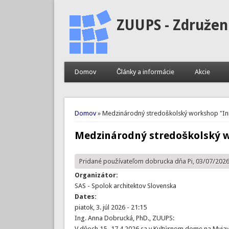
ZUUPS - Združen
Domov
Články a informácie
Akcie
Nachádzate sa tu
Domov
» Medzinárodný stredoškolský workshop "In
Medzinárodný stredoškolský w
Pridané používateľom
dobrucka
dňa Pi, 03/07/2026
Organizátor:
SAS - Spolok architektov Slovenska
Dates:
piatok, 3. júl 2026 - 21:15
Ing. Anna Dobrucká, PhD., ZUUPS:
V dňoch 15.-17.4.2026 sa v Kultúrnom dome na Myja