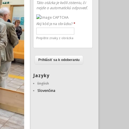
Táto otázka je kvôli zisteniu, či
nejde o automatickú odpoveď.
Aký kód je na obrázku?
*
Prepíšte znaky z obrázka
Jazyky
English
Slovenčina