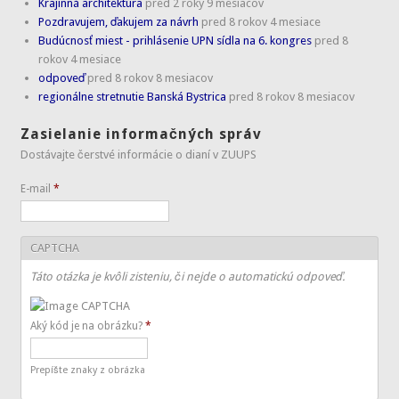
Krajinná architektúra
pred 2 roky 9 mesiacov
Pozdravujem, ďakujem za návrh
pred 8 rokov 4 mesiace
Budúcnosť miest - prihlásenie UPN sídla na 6. kongres
pred 8
rokov 4 mesiace
odpoveď
pred 8 rokov 8 mesiacov
regionálne stretnutie Banská Bystrica
pred 8 rokov 8 mesiacov
Zasielanie informačných správ
Dostávajte čerstvé informácie o dianí v ZUUPS
E-mail
*
CAPTCHA
Táto otázka je kvôli zisteniu, či nejde o automatickú odpoveď.
Aký kód je na obrázku?
*
Prepíšte znaky z obrázka