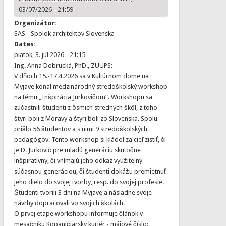
03/07/2026 - 21:59
Organizátor:
SAS - Spolok architektov Slovenska
Dates:
piatok, 3. júl 2026 - 21:15
Ing. Anna Dobrucká, PhD., ZUUPS:
V dňoch 15.-17.4.2026 sa v Kultúrnom dome na
Myjave konal medzinárodný stredoškolský workshop
na tému „Inšpirácia Jurkovičom“. Workshopu sa
zúčastnili študenti z ôsmich stredných škôl, z toho
štyri boli z Moravy a štyri boli zo Slovenska. Spolu
prišlo 56 študentov a s nimi 9 stredoškolských
pedagógov. Tento workshop si kládol za cieľ zistiť, či
je D. Jurkovič pre mladú generáciu skutočne
inšpiratívny, či vnímajú jeho odkaz využiteľný
súčasnou generáciou, či študenti dokážu premietnuť
jeho dielo do svojej tvorby, resp. do svojej profesie.
Študenti tvorili 3 dni na Myjave a násladne svoje
návrhy dopracovali vo svojich školách.
O prvej etape workshopu informuje článok v
mesačníku Kopaničiarsky kuriér - májové číslo: