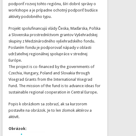
podporiť rozvoj tohto regiónu, šíri dobré správy o
workshope a je prípadne ochotný podporiť budúce
aktivity podobného typu.
Projekt spolufinancujú vlády Česka, Maďarska, Poľska
a Slovenska prostredníctvom grantov Vyšehradskej
skupiny z Medzinárodného vyšehradského fondu.
Poslaním fondu je podporovať nápady v oblasti
udržateľnej regionálnej spolupráce v strednej
Európe.
The project is co-financed by the governments of
Czechia, Hungary, Poland and Slovakia through
Visegrad Grants from the International Visegrad
Fund. The mission of the fund is to advance ideas for
sustainable regional cooperation in Central Europe.
Popis k obrázkom sa zobrazí, ak sa kurzorom
postavíte na obrázok. Je to len zlomok aktérov a
aktivít.
Obrázok: