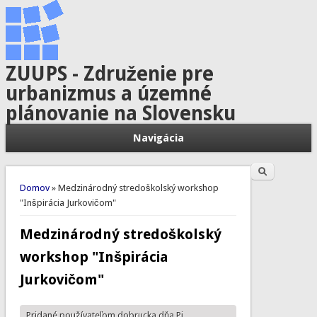
ZUUPS - Združenie pre
urbanizmus a územné
plánovanie na Slovensku
Navigácia
Hľadať
Vyhľadávanie
Nachádzate sa tu
Domov
» Medzinárodný stredoškolský workshop
"Inšpirácia Jurkovičom"
Medzinárodný stredoškolský
workshop "Inšpirácia
Jurkovičom"
Pridané používateľom
dobrucka
dňa Pi,