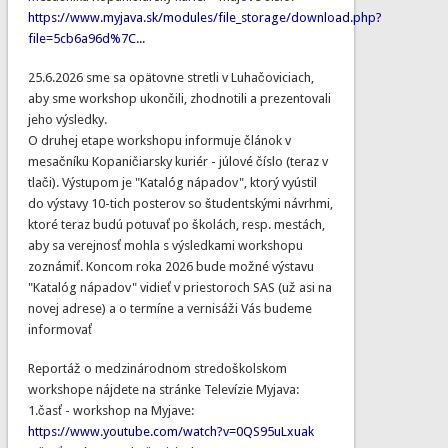
https://www.myjava.sk/modules/file_storage/download.php?
file=5cb6a96d%7C...
25.6.2026 sme sa opätovne stretli v Luhačoviciach,
aby sme workshop ukončili, zhodnotili a prezentovali
jeho výsledky.
O druhej etape workshopu informuje článok v
mesačníku Kopaničiarsky kuriér - júlové číslo (teraz v
tlači). Výstupom je "Katalóg nápadov", ktorý vyústil
do výstavy 10-tich posterov so študentskými návrhmi,
ktoré teraz budú potuvať po školách, resp. mestách,
aby sa verejnosť mohla s výsledkami workshopu
zoznámiť. Koncom roka 2026 bude možné výstavu
"Katalóg nápadov" vidieť v priestoroch SAS (už asi na
novej adrese) a o termíne a vernisáži Vás budeme
informovať
Reportáž o medzinárodnom stredoškolskom
workshope nájdete na stránke Televízie Myjava:
1.časť - workshop na Myjave:
https://www.youtube.com/watch?v=0QS95uLxuak