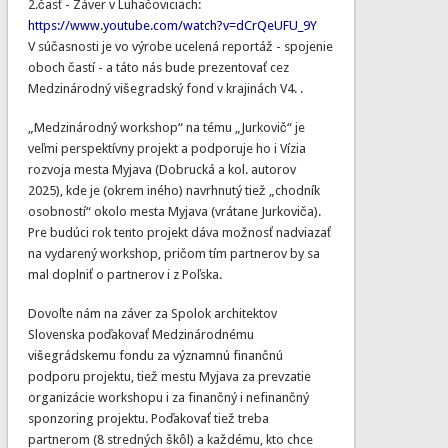
2.časť - Záver v Luhačoviciach:
https://www.youtube.com/watch?v=dCrQeUFU_9Y
V súčasnosti je vo výrobe ucelená reportáž - spojenie
oboch častí - a táto nás bude prezentovať cez
Medzinárodný višegradský fond v krajinách V4. .
„Medzinárodný workshop“ na tému „Jurkovič“ je
veľmi perspektívny projekt a podporuje ho i Vízia
rozvoja mesta Myjava (Dobrucká a kol. autorov
2025), kde je (okrem iného) navrhnutý tiež „chodník
osobností“ okolo mesta Myjava (vrátane Jurkoviča).
Pre budúci rok tento projekt dáva možnosť nadviazať
na vydarený workshop, pričom tím partnerov by sa
mal doplniť o partnerov i z Poľska.
Dovoľte nám na záver za Spolok architektov
Slovenska poďakovať Medzinárodnému
višegrádskemu fondu za významnú finančnú
podporu projektu, tiež mestu Myjava za prevzatie
organizácie workshopu i za finančný i nefinančný
sponzoring projektu. Poďakovať tiež treba
partnerom (8 stredných škôl) a každému, kto chce