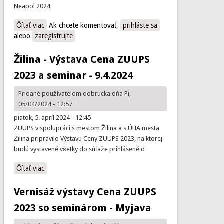
Neapol 2024
Čítať viac
o Jarné Valné zhromaždenie ECTP-CEU 2024
Ak chcete komentovať,
prihláste sa
alebo
zaregistrujte
Žilina - Výstava Cena ZUUPS
2023 a seminar - 9.4.2024
Pridané používateľom
dobrucka
dňa Pi,
05/04/2024 - 12:57
piatok, 5. apríl 2024 - 12:45
ZUUPS v spolupráci s mestom Žilina a s ÚHA mesta
Žilina pripravilo Výstavu Ceny ZUUPS 2023, na ktorej
budú vystavené všetky do súťaže prihlásené d
Čítať viac
o Žilina - Výstava Cena ZUUPS 2023 a seminar - 9.4.2024
Vernisáž výstavy Cena ZUUPS
2023 so seminárom - Myjava