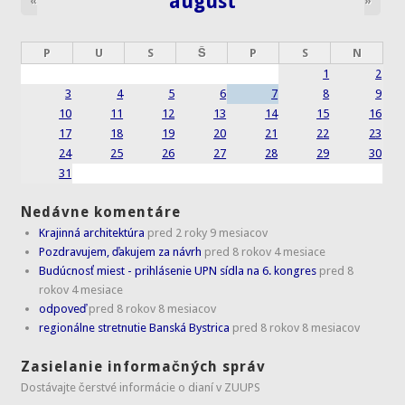
august
«
»
P
U
S
Š
P
S
N
1
2
3
4
5
6
7
8
9
10
11
12
13
14
15
16
17
18
19
20
21
22
23
24
25
26
27
28
29
30
31
Nedávne komentáre
Krajinná architektúra
pred 2 roky 9 mesiacov
Pozdravujem, ďakujem za návrh
pred 8 rokov 4 mesiace
Budúcnosť miest - prihlásenie UPN sídla na 6. kongres
pred 8
rokov 4 mesiace
odpoveď
pred 8 rokov 8 mesiacov
regionálne stretnutie Banská Bystrica
pred 8 rokov 8 mesiacov
Zasielanie informačných správ
Dostávajte čerstvé informácie o dianí v ZUUPS