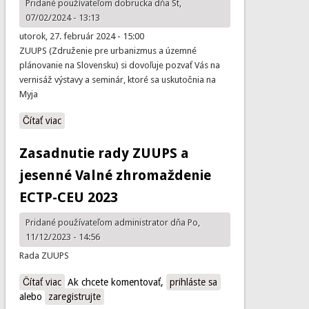
Pridané používateľom
dobrucka
dňa St,
07/02/2024 - 13:13
utorok, 27. február 2024 - 15:00
ZUUPS (Združenie pre urbanizmus a územné
plánovanie na Slovensku) si dovoľuje pozvať Vás na
vernisáž výstavy a seminár, ktoré sa uskutočnia na
Myja
Čítať viac
o Vernisáž výstavy Cena ZUUPS 2023 so seminárom -
Myjava
Zasadnutie rady ZUUPS a
jesenné Valné zhromaždenie
ECTP-CEU 2023
Pridané používateľom
administrator
dňa Po,
11/12/2023 - 14:56
Rada ZUUPS
Čítať viac
o Zasadnutie rady ZUUPS a jesenné Valné zhromaždenie
Ak chcete komentovať,
prihláste sa
alebo
zaregistrujte
ECTP-CEU 2023