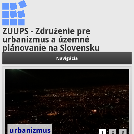
ZUUPS - Združenie pre
urbanizmus a územné
plánovanie na Slovensku
Navigácia
urbanizmus
1
2
3