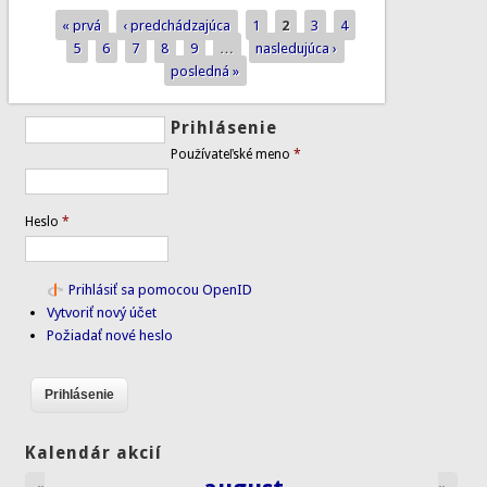
« prvá
‹ predchádzajúca
1
2
3
4
Stránky
5
6
7
8
9
…
nasledujúca ›
posledná »
Prihlásenie
Používateľské meno
*
Heslo
*
Prihlásiť sa pomocou OpenID
Vytvoriť nový účet
Požiadať nové heslo
Kalendár akcií