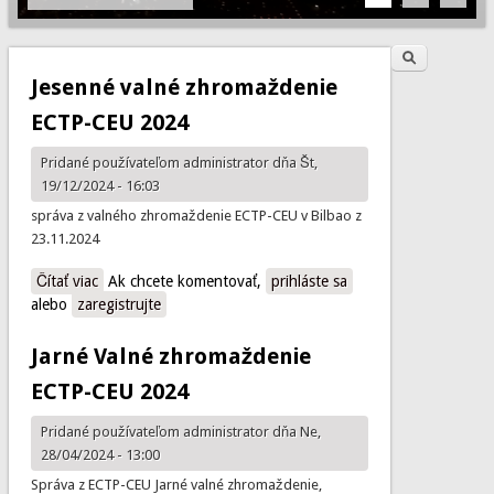
Hľadať
Vyhľadávanie
Jesenné valné zhromaždenie
ECTP-CEU 2024
Pridané používateľom
administrator
dňa Št,
19/12/2024 - 16:03
správa z valného zhromaždenie ECTP-CEU v Bilbao z
23.11.2024
Čítať viac
o Jesenné valné zhromaždenie ECTP-CEU 2024
Ak chcete komentovať,
prihláste sa
alebo
zaregistrujte
Jarné Valné zhromaždenie
ECTP-CEU 2024
Pridané používateľom
administrator
dňa Ne,
28/04/2024 - 13:00
Správa z ECTP-CEU Jarné valné zhromaždenie,